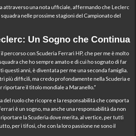
ia attraverso una nota ufficiale, affermando che Leclerc
ca squadra nelle prossime stagioni del Campionato del
eclerc: Un Sogno che Continua
 il percorso con Scuderia Ferrari HP, che per me è molto
a squadra che ho sempre amato e di cui ho sognato di far
i questi anni, è diventata per me una seconda famiglia.
ri più difficili, ma credo profondamente nella Scuderia e
 riportare il titolo mondiale a Maranello.”
a del ruolo che ricopre e la responsabilità che comporta
 Ferrari è un sogno, ma anche una responsabilità da non
iportare la Scuderia dove merita, al vertice, per tutti
to, per i tifosi, che con la loro passione ne sono il