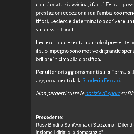
campionato si avvicina, i fan di Ferrari po
prestazioni eccezionali dall’ambizioso mone
tifosi, Leclerc è determinato a scrivere un n
successi e trionfi.
Leclerc rappresenta non solo il presente, m
il suo impegno sono motivo di grande speranz
brillare in cima alla classifica.
Per ulteriori aggiornamenti sulla Formula 1 e n
aggiornamenti dalla
Scuderia Ferrari
.
Non perderti tutte le
notizie di sport
su Blo
Navigazione
Precedente:
Rosy Bindi a Sant’Anna di Stazzema: “Difend
articolo
insieme i diritti e la democrazia”