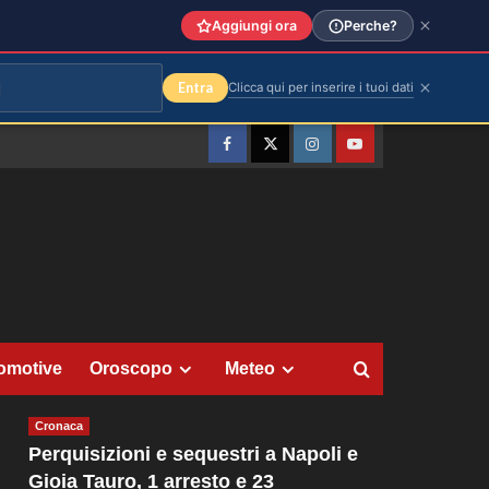
Aggiungi ora
Perche?
Entra
Clicca qui per inserire i tuoi dati
Facebook
Twitter
Instagram
YouTube
omotive
Oroscopo
Meteo
Cronaca
Perquisizioni e sequestri a Napoli e
Gioia Tauro, 1 arresto e 23