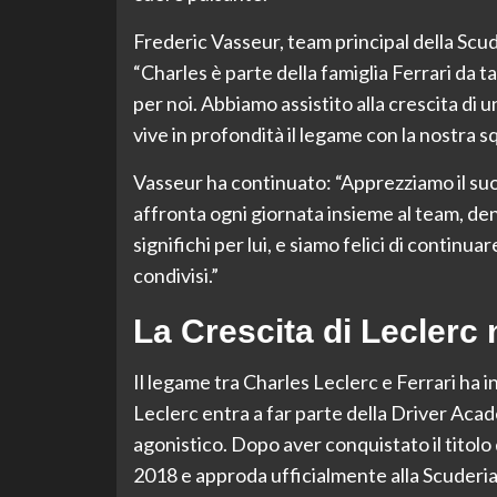
Frederic Vasseur, team principal della Scud
“Charles è parte della famiglia Ferrari da t
per noi. Abbiamo assistito alla crescita di u
vive in profondità il legame con la nostra s
Vasseur ha continuato: “Apprezziamo il suo
affronta ogni giornata insieme al team, de
significhi per lui, e siamo felici di continu
condivisi.”
La Crescita di Leclerc 
Il legame tra Charles Leclerc e Ferrari ha 
Leclerc entra a far parte della Driver Acad
agonistico. Dopo aver conquistato il titolo 
2018 e approda ufficialmente alla Scuderia