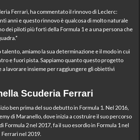
eria Ferrari, ha commentato il rinnovo di Leclerc:
anti anni e questo rinnovo è qualcosa di molto naturale
no dei piloti più forti della Formula 1 e a una persona che
quadra.”
 talento, amiamo la sua determinazione e il modo in cui
ntro e fuori pista. Sappiamo quanto questo progetto
are a lavorare insieme per raggiungere gli obiettivi
nella Scuderia Ferrari
inizio ben prima del suo debutto in Formula 1. Nel 2016,
emy di Maranello, dove inizia a costruire il suo percorso
di Formula 2 nel 2017, fa il suo esordio in Formula 1 nel
 Ferrari nel 2019.