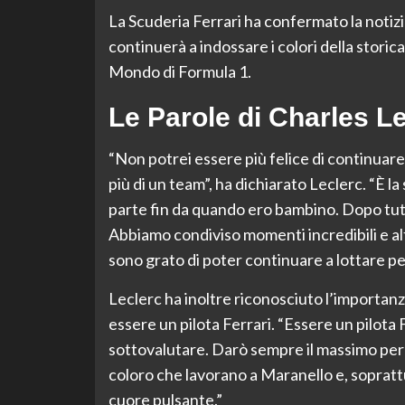
La Scuderia Ferrari ha confermato la notiz
continuerà a indossare i colori della stori
Mondo di Formula 1.
Le Parole di Charles L
“Non potrei essere più felice di continuare
più di un team”, ha dichiarato Leclerc. “È l
parte fin da quando ero bambino. Dopo tutt
Abbiamo condiviso momenti incredibili e alt
sono grato di poter continuare a lottare per
Leclerc ha inoltre riconosciuto l’importanz
essere un pilota Ferrari. “Essere un pilota
sottovalutare. Darò sempre il massimo per r
coloro che lavorano a Maranello e, soprattut
cuore pulsante.”