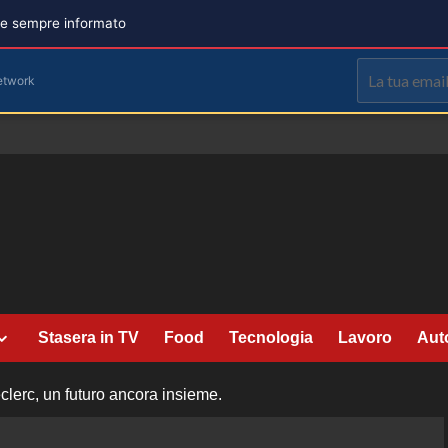
are sempre informato
etwork
Stasera in TV
Food
Tecnologia
Lavoro
Aut
eclerc, un futuro ancora insieme.