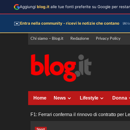
Aggiungi
blog.it
alle tue fonti preferite su Google per rest
✉️
Entra nella community - ricevi le notizie che contano
IA
N
Vai
Chi siamo – Blog.it
Redazione
Privacy Policy
al
contenuto
Home
News
Lifestyle
Donna
F1: Ferrari conferma il rinnovo di contratto per L
Sport