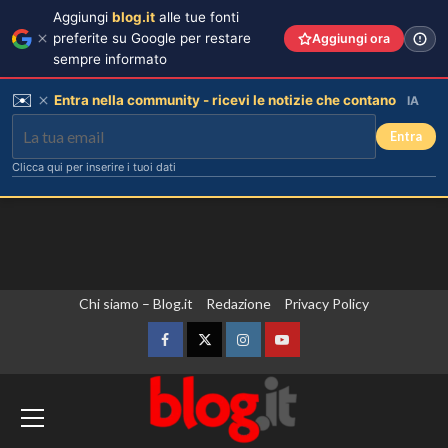
Aggiungi
blog.it
alle tue fonti
preferite su Google per restare
Aggiungi ora
sempre informato
✉️
Entra nella community - ricevi le notizie che contano
IA
Entra
Clicca qui per inserire i tuoi dati
Vai
Chi siamo – Blog.it
Redazione
Privacy Policy
al
contenuto
Facebook
Twitter
Instagram
YouTube