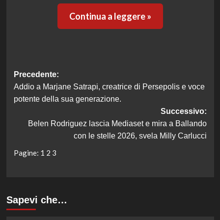
Continua a leggere »
Navigazione
Precedente:
Addio a Marjane Satrapi, creatrice di Persepolis e voce
articolo
potente della sua generazione.
Successivo:
Belen Rodriguez lascia Mediaset e mira a Ballando
con le stelle 2026, svela Milly Carlucci
Pagine:
1
2
3
Sapevi che…