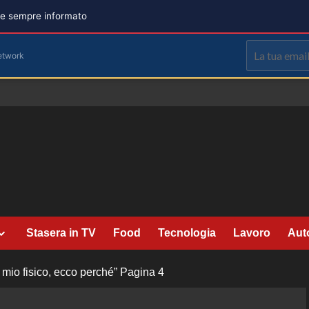
are sempre informato
etwork
Stasera in TV
Food
Tecnologia
Lavoro
Aut
mio fisico, ecco perché”
Pagina 4