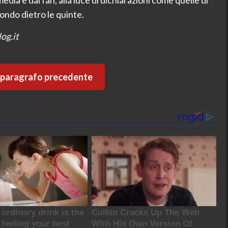
ndo dietro le quinte.
og.it
l paragrafo precedente