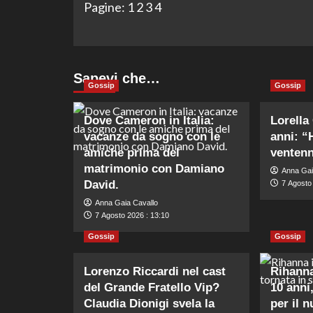
Pagine:
1
2
3
4
Sapevi che…
Gossip
Gossip
Dove Cameron in Italia:
Lorella
vacanze da sogno con le
anni: “
amiche prima del
ventenn
matrimonio con Damiano
Anna Gai
David.
7 Agosto 
Anna Gaia Cavallo
7 Agosto 2026 : 13:10
Gossip
Gossip
Lorenzo Riccardi nel cast
Rihanna
del Grande Fratello Vip?
10 anni,
Claudia Dionigi svela la
per il 