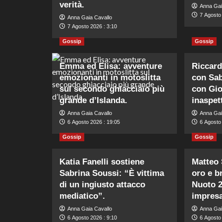
verità.
Anna Gai
7 Agosto 
Anna Gaia Cavallo
7 Agosto 2026 : 3:10
Gossip
Gossip
Emma ed Elisa: avventure
Riccard
emozionanti in motoslitta
con Sab
sul secondo ghiacciaio più
con Gio
grande d’Islanda.
inaspet
Anna Gaia Cavallo
Anna Gai
6 Agosto 2026 : 19:05
6 Agosto
Gossip
Gossip
Katia Fanelli sostiene
Matteo 
Sabrina Soussi: “È vittima
oro e b
di un ingiusto attacco
Nuoto 2
mediatico”.
impresa
Anna Gaia Cavallo
Anna Gai
6 Agosto 2026 : 9:10
6 Agosto 