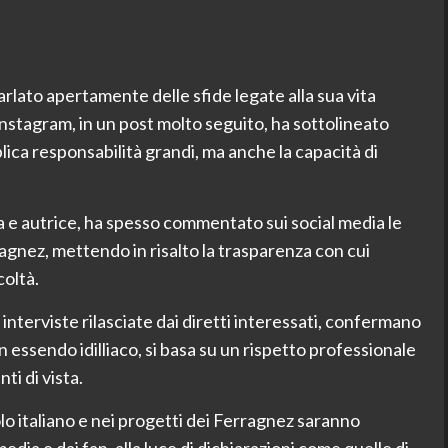
arlato apertamente delle sfide legate alla sua vita
Instagram, in un post molto seguito, ha sottolineato
ica responsabilità grandi, ma anche la capacità di
ta e autrice, ha spesso commentato sui social media le
ragnez, mettendo in risalto la trasparenza con cui
coltà.
 interviste rilasciate dai diretti interessati, confermano
 essendo idilliaco, si basa su un rispetto professionale
ti di vista.
olo italiano e nei progetti dei Ferragnez saranno
ia e dai fan, alla luce di dichiarazioni come quelle di