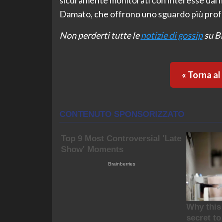
Damato, che offrono uno sguardo più profo
Non perderti tutte le
notizie di gossip
su Bl
« Torna a