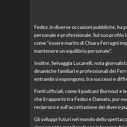
Fedez, in diverse occasioni pubbliche, ha p
personale e professionale. Sul suo profilo 
come “essere marito di Chiara Ferragni impl
mantenere un equilibrio personale”.
Inoltre, Selvaggia Lucarelli, nota giornalis
dinamiche familiari e professionali dei Fer
entrambi si espongono, tra successi e diffi
Fonti ufficiali, come il podcast Burnout e le
che il rapporto tra Fedez e Damato, pur non
reciproco e sull’accettazione dei diversi pun
Gli sviluppi futuri nel mondo dello spettac
sicuramente monitorati con interesse dai med