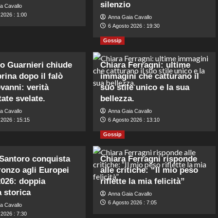
silenzio
a Cavallo
2026 : 1:00
Anna Gaia Cavallo
6 Agosto 2026 : 19:30
Gossip
o Guarnieri chiude
Chiara Ferragni: ultime
rina dopo il falò
immagini che catturano il
vanni: verità
suo stile unico e la sua
tate svelate.
bellezza.
a Cavallo
Anna Gaia Cavallo
 2026 : 15:15
6 Agosto 2026 : 13:10
Gossip
Santoro conquista
Chiara Ferragni risponde
ronzo agli Europei
alle critiche: “Il mio peso
026: doppia
riflette la mia felicità”
 storica
Anna Gaia Cavallo
6 Agosto 2026 : 7:05
a Cavallo
2026 : 7:30