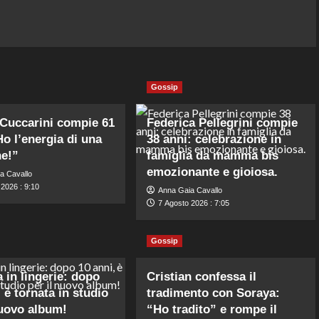
Gossip
 Cuccarini compie 61
Federica Pellegrini compie
Ho l’energia di una
38 anni: celebrazione in
e!”
famiglia da mamma bis
emozionante e gioiosa.
a Cavallo
2026 : 9:10
Anna Gaia Cavallo
7 Agosto 2026 : 7:05
Gossip
 in lingerie: dopo
Cristian confessa il
 è tornata in studio
tradimento con Soraya:
nuovo album!
“Ho tradito” e rompe il