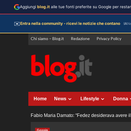
Aggiungi
blog.it
alle tue fonti preferite su Google per rest
✉️
Entra nella community - ricevi le notizie che contano
IA
N
Vai
Chi siamo – Blog.it
Redazione
Privacy Policy
al
contenuto
Home
News
Lifestyle
Donna
Fabio Maria Damato: “Fedez desiderava avere il 
Gossip