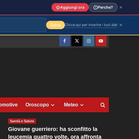
Aggiungi ora
Perche?
Entra
Clicca qui per inserire i tuoi dati
Facebook
Twitter
Instagram
YouTube
omotive
Oroscopo
Meteo
Sanità e Salute
Giovane guerriero: ha sconfitto la
leucemia quattro volte, ora affronta