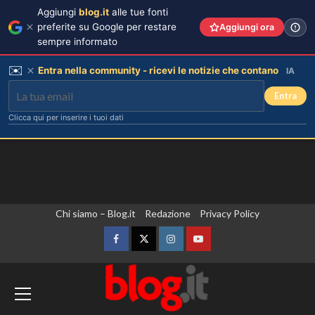
Aggiungi
blog.it
alle tue fonti
preferite su Google per restare
Aggiungi ora
sempre informato
✉️
Entra nella community - ricevi le notizie che contano
IA
Entra
Clicca qui per inserire i tuoi dati
Vai
Chi siamo – Blog.it
Redazione
Privacy Policy
al
contenuto
Facebook
Twitter
Instagram
YouTube