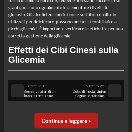
forma di amidi o fibre che, sebbene non siano zuccheri a sé
stanti, possono ugualmente incrementare i livelli di
glucosio. Gli alcolici zuccherini come sorbitolo e xilitolo,
utilizzati per dolcificare, possono anch’essi contribuire a
picchi glicemici. È importante verificare le etichette per una
corretta gestione della glicemia.
Effetti dei Cibi Cinesi sulla
Glicemia
← PRECEDENTE
SUCCESSIVO →
Segni rivelatori di un
Colpo di frusta: sintomi,
braccio rotto: come
diagnosi e trattamenti
riconoscere e valutare il
per lesioni al collo
dolore
Continua a leggere »