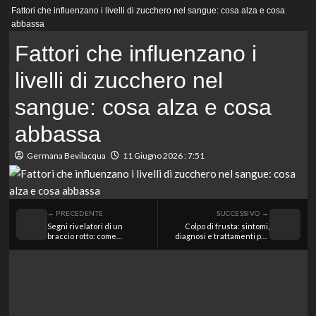
Menu
Fattori che influenzano i livelli di zucchero nel sangue: cosa alza e cosa
principale
abbassa
Fattori che influenzano i
livelli di zucchero nel
sangue: cosa alza e cosa
abbassa
Germana Bevilacqua
11 Giugno 2026 : 7:51
← PRECEDENTE
SUCCESSIVO →
Segni rivelatori di un
Colpo di frusta: sintomi,
braccio rotto: come
diagnosi e trattamenti per
riconoscere e valutare il
lesioni al collo
dolore