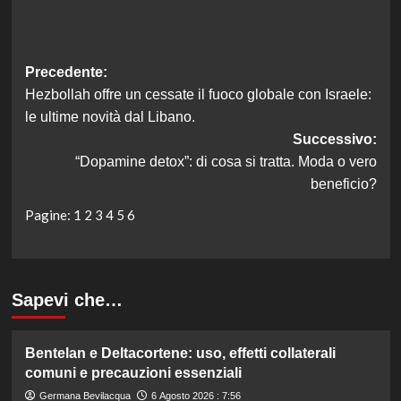
Navigazione
Precedente:
Hezbollah offre un cessate il fuoco globale con Israele:
articolo
le ultime novità dal Libano.
Successivo:
“Dopamine detox”: di cosa si tratta. Moda o vero
beneficio?
Pagine:
1
2
3
4
5
6
Sapevi che…
Bentelan e Deltacortene: uso, effetti collaterali
comuni e precauzioni essenziali
Germana Bevilacqua
6 Agosto 2026 : 7:56