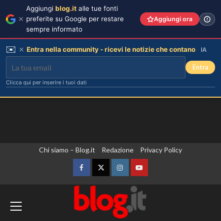
Aggiungi
blog.it
alle tue fonti
preferite su Google per restare
Aggiungi ora
sempre informato
✉️
Entra nella community - ricevi le notizie che contano
IA
Entra
Clicca qui per inserire i tuoi dati
Vai
Chi siamo – Blog.it
Redazione
Privacy Policy
al
contenuto
Facebook
Twitter
Instagram
YouTube