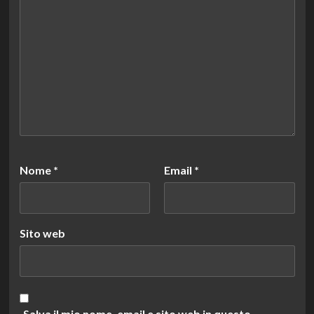
Nome
*
Email
*
Sito web
Salva il mio nome, email e sito web in questo