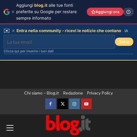
Aggiungi
blog.it
alle tue fonti
preferite su Google per restare
Aggiungi ora
sempre informato
✉️
Entra nella community - ricevi le notizie che contano
IA
Entra
Clicca qui per inserire i tuoi dati
Vai
Chi siamo – Blog.it
Redazione
Privacy Policy
al
contenuto
Facebook
Twitter
Instagram
YouTube