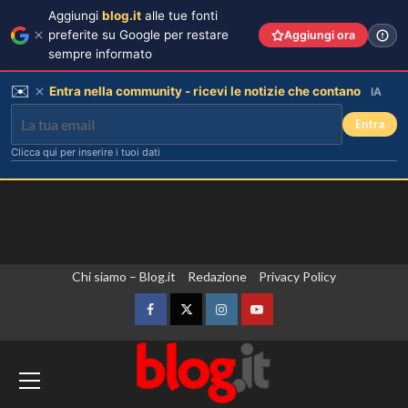
Aggiungi
blog.it
alle tue fonti
preferite su Google per restare
Aggiungi ora
sempre informato
✉️
Entra nella community - ricevi le notizie che contano
IA
Entra
Clicca qui per inserire i tuoi dati
Vai
Chi siamo – Blog.it
Redazione
Privacy Policy
al
contenuto
Facebook
Twitter
Instagram
YouTube