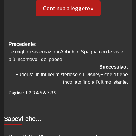
Continua a leggere »
Navigazione
Precedente:
Le migliori sistemazioni Airbnb in Spagna con le viste
articolo
più incantevoli del paese.
Successivo:
Furious: un thriller misterioso su Disney+ che ti tiene
incollato fino all’ultimo istante.
Pagine:
1
2
3
4
5
6
7
8
9
Sapevi che…