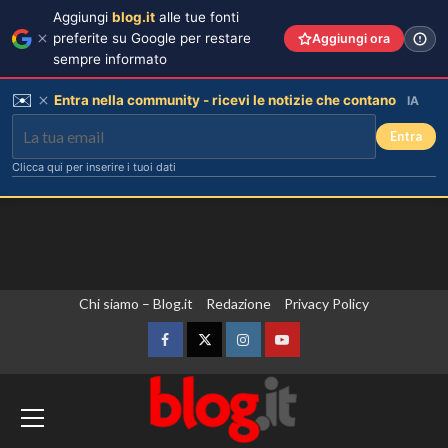
Aggiungi
blog.it
alle tue fonti
preferite su Google per restare
Aggiungi ora
sempre informato
✉️
Entra nella community - ricevi le notizie che contano
IA
Entra
Clicca qui per inserire i tuoi dati
Vai
Chi siamo – Blog.it
Redazione
Privacy Policy
al
contenuto
Facebook
Twitter
Instagram
YouTube