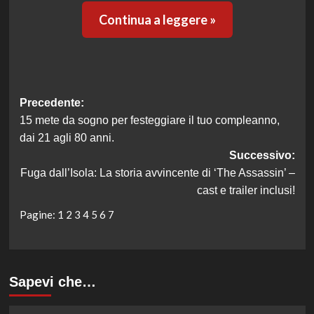
Continua a leggere »
Navigazione
Precedente:
15 mete da sogno per festeggiare il tuo compleanno,
articolo
dai 21 agli 80 anni.
Successivo:
Fuga dall’Isola: La storia avvincente di ‘The Assassin’ –
cast e trailer inclusi!
Pagine:
1
2
3
4
5
6
7
Sapevi che…