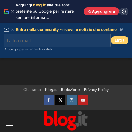
Aggiungi
blog.it
alle tue fonti
preferite su Google per restare
Aggiungi ora
sempre informato
✉️
Entra nella community - ricevi le notizie che contano
IA
Entra
Clicca qui per inserire i tuoi dati
Vai
Chi siamo – Blog.it
Redazione
Privacy Policy
al
contenuto
Facebook
Twitter
Instagram
YouTube