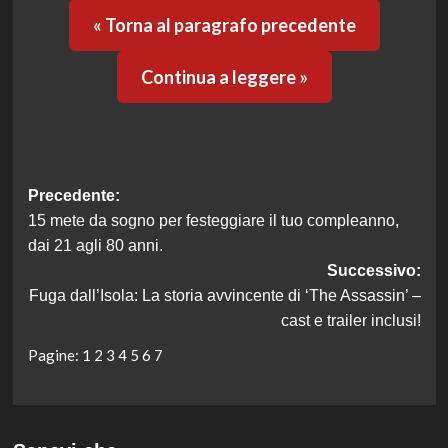
« Torna al paragrafo precedente
Continua a leggere »
Navigazione
Precedente:
15 mete da sogno per festeggiare il tuo compleanno,
articolo
dai 21 agli 80 anni.
Successivo:
Fuga dall’Isola: La storia avvincente di ‘The Assassin’ –
cast e trailer inclusi!
Pagine:
1
2
3
4
5
6
7