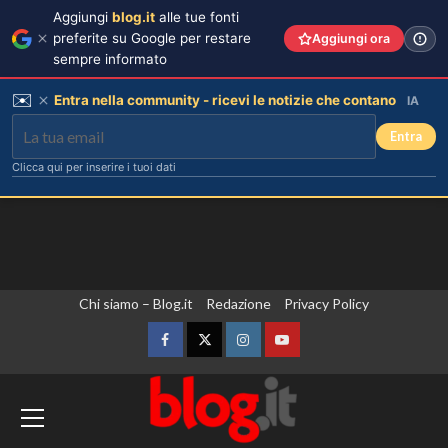
Aggiungi
blog.it
alle tue fonti
preferite su Google per restare
Aggiungi ora
sempre informato
✉️
Entra nella community - ricevi le notizie che contano
IA
Entra
Clicca qui per inserire i tuoi dati
Vai
Chi siamo – Blog.it
Redazione
Privacy Policy
al
contenuto
Facebook
Twitter
Instagram
YouTube