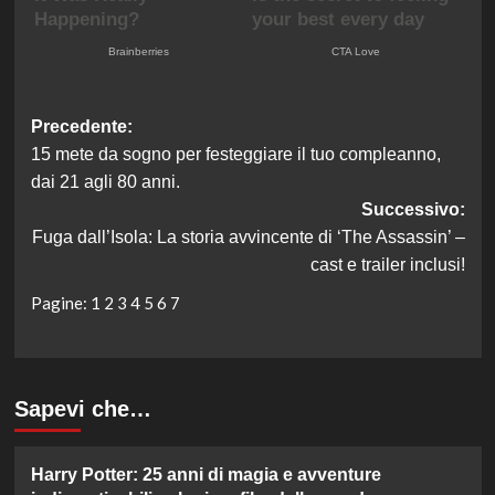
Navigazione
Precedente:
15 mete da sogno per festeggiare il tuo compleanno,
articolo
dai 21 agli 80 anni.
Successivo:
Fuga dall’Isola: La storia avvincente di ‘The Assassin’ –
cast e trailer inclusi!
Pagine:
1
2
3
4
5
6
7
Sapevi che…
Harry Potter: 25 anni di magia e avventure