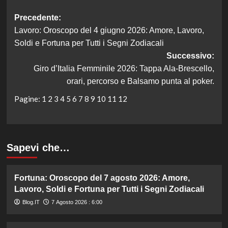
Navigazione
Precedente:
Lavoro: Oroscopo del 4 giugno 2026: Amore, Lavoro,
articolo
Soldi e Fortuna per Tutti i Segni Zodiacali
Successivo:
Giro d’Italia Femminile 2026: Tappa Ala-Brescello,
orari, percorso e Balsamo punta al poker.
Pagine:
1
2
3
4
5
6
7
8
9
10
11
12
Sapevi che…
Fortuna: Oroscopo del 7 agosto 2026: Amore,
Lavoro, Soldi e Fortuna per Tutti i Segni Zodiacali
Blog.IT
7 Agosto 2026 : 6:00