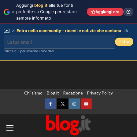
Aggiungi
blog.it
alle tue fonti
preferite su Google per restare
Aggiungi ora
sempre informato
✉️
Entra nella community - ricevi le notizie che contano
IA
Entra
Clicca qui per inserire i tuoi dati
Vai
Chi siamo – Blog.it
Redazione
Privacy Policy
al
contenuto
Facebook
Twitter
Instagram
YouTube