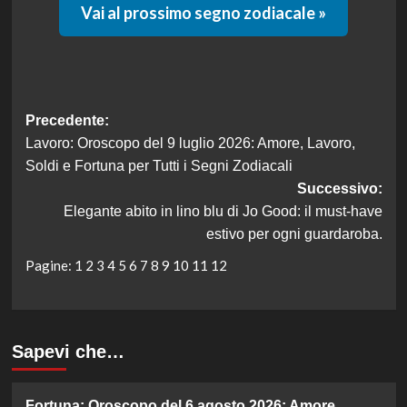
Vai al prossimo segno zodiacale »
Navigazione
Precedente:
Lavoro: Oroscopo del 9 luglio 2026: Amore, Lavoro,
articolo
Soldi e Fortuna per Tutti i Segni Zodiacali
Successivo:
Elegante abito in lino blu di Jo Good: il must-have
estivo per ogni guardaroba.
Pagine:
1
2
3
4
5
6
7
8
9
10
11
12
Sapevi che…
Fortuna: Oroscopo del 6 agosto 2026: Amore,