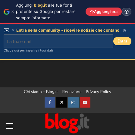
Aggiungi
blog.it
alle tue fonti
preferite su Google per restare
Aggiungi ora
sempre informato
✉️
Entra nella community - ricevi le notizie che contano
IA
Entra
Clicca qui per inserire i tuoi dati
Vai
Chi siamo – Blog.it
Redazione
Privacy Policy
al
contenuto
Facebook
Twitter
Instagram
YouTube