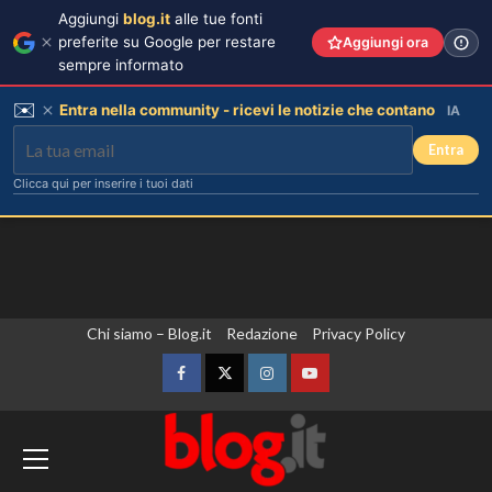
Aggiungi
blog.it
alle tue fonti
preferite su Google per restare
Aggiungi ora
sempre informato
✉️
Entra nella community - ricevi le notizie che contano
IA
Entra
Clicca qui per inserire i tuoi dati
Vai
Chi siamo – Blog.it
Redazione
Privacy Policy
al
contenuto
Facebook
Twitter
Instagram
YouTube