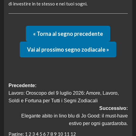
di investire in te stesso e nei tuoi sogni.
« Torna al segno precedente
Vai al prossimo segno zodiacale »
Navigazione
Precedente:
Lavoro: Oroscopo del 9 luglio 2026: Amore, Lavoro,
articolo
Soldi e Fortuna per Tutti i Segni Zodiacali
Successivo:
Elegante abito in lino blu di Jo Good: il must-have
estivo per ogni guardaroba.
Pagine:
1
2
3
4
5
6
7
8
9
10
11
12