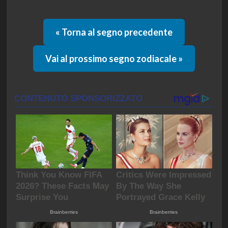
« Torna al segno precedente
Vai al prossimo segno zodiacale »