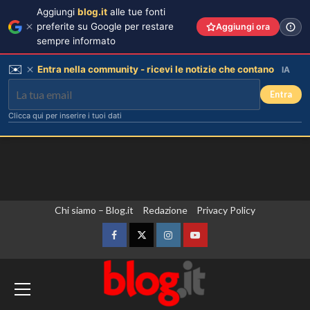
Aggiungi
blog.it
alle tue fonti
preferite su Google per restare
Aggiungi ora
sempre informato
✉️
Entra nella community - ricevi le notizie che contano
IA
Entra
Clicca qui per inserire i tuoi dati
Vai
Chi siamo – Blog.it
Redazione
Privacy Policy
al
contenuto
Facebook
Twitter
Instagram
YouTube