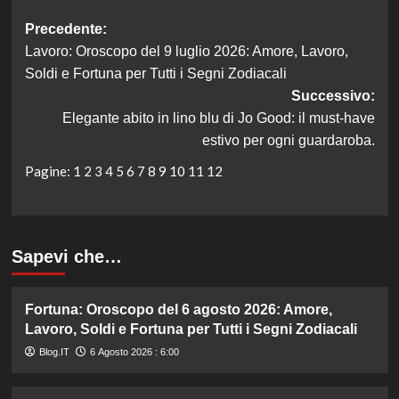
Navigazione
Precedente:
Lavoro: Oroscopo del 9 luglio 2026: Amore, Lavoro,
articolo
Soldi e Fortuna per Tutti i Segni Zodiacali
Successivo:
Elegante abito in lino blu di Jo Good: il must-have
estivo per ogni guardaroba.
Pagine:
1
2
3
4
5
6
7
8
9
10
11
12
Sapevi che…
Fortuna: Oroscopo del 6 agosto 2026: Amore,
Lavoro, Soldi e Fortuna per Tutti i Segni Zodiacali
Blog.IT
6 Agosto 2026 : 6:00