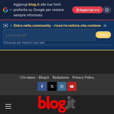
Aggiungi
blog.it
alle tue fonti
preferite su Google per restare
Aggiungi ora
sempre informato
✉️
Entra nella community - ricevi le notizie che contano
IA
Entra
Clicca qui per inserire i tuoi dati
Vai
Chi siamo – Blog.it
Redazione
Privacy Policy
al
contenuto
Facebook
Twitter
Instagram
YouTube