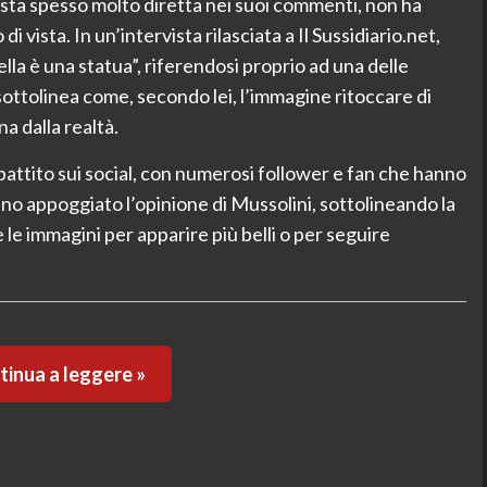
ista spesso molto diretta nei suoi commenti, non ha
 vista. In un’intervista rilasciata a Il Sussidiario.net,
la è una statua”, riferendosi proprio ad una delle
ottolinea come, secondo lei, l’immagine ritoccare di
a dalla realtà.
attito sui social, con numerosi follower e fan che hanno
no appoggiato l’opinione di Mussolini, sottolineando la
le immagini per apparire più belli o per seguire
inua a leggere »