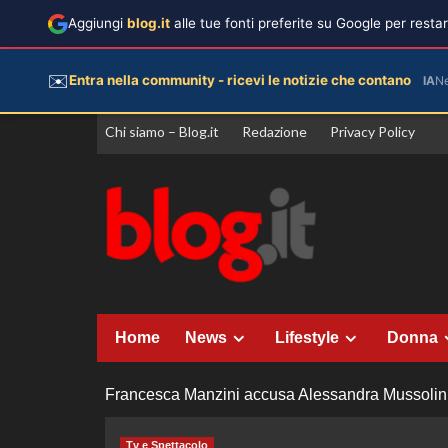
Aggiungi
blog.it
alle tue fonti preferite su Google per rest
✉️
Entra nella community - ricevi le notizie che contano
IA
N
Vai
Chi siamo – Blog.it
Redazione
Privacy Policy
al
contenuto
Home
News
Lifestyle
Donna
Francesca Manzini accusa Alessandra Mussolini: 
Tv e Spettacolo