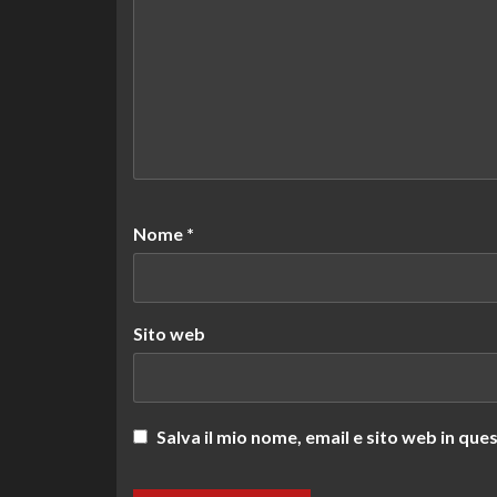
Nome
*
Sito web
Salva il mio nome, email e sito web in q