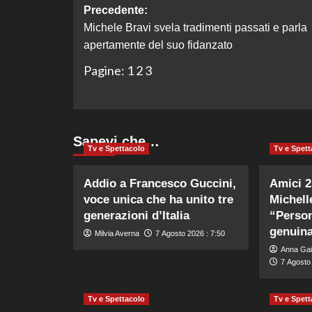
Navigazione
Precedente:
Michele Bravi svela tradimenti passati e parla
articolo
apertamente del suo fidanzato
Pagine:
1
2
3
Sapevi che…
Tv e Spettacolo
Tv e Spett
Addio a Francesco Guccini,
Amici 25
voce unica che ha unito tre
Michell
generazioni d’Italia
“Person
genuin
Milvia Averna
7 Agosto 2026 : 7:50
Anna Gai
7 Agosto 
Tv e Spettacolo
Tv e Spett