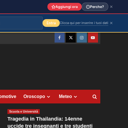
Aggiungi ora
Perche?
Entra
Clicca qui per inserire i tuoi dati
Facebook
Twitter
Instagram
YouTube
omotive
Oroscopo
Meteo
Scuola e Università
Tragedia in Thailandia: 14enne
uccide tre insegnanti e tre studenti