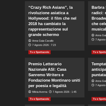
“Crazy Rich Asians”, la
Barbra 
rivoluzione asiatica a
radici:
Hollywood: il film che nel
Broadwa
2018 ha cambiato la
che cele
rappresentazione sul
musica
grande schermo
Anna Gai
7 Agosto 
Anna Gaia Cavallo
7 Agosto 2026 : 7:23
Tv e Spettacolo
Tv e Spett
Premio Letterario
Temptat
Nazionale ASI: Casa
anticip
Sanremo Writers e
puntata
Fondazione Montinaro uniti
Anna Gai
per poesia e legalità
7 Agosto 
Milvia Averna
7 Agosto 2026 : 1:45
Tv e Spettacolo
Tv e Spett