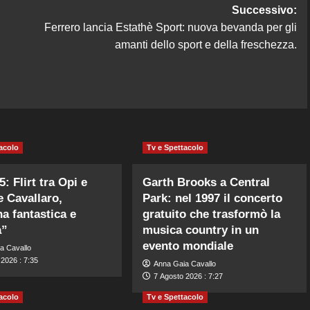
Successivo:
Ferrero lancia Estathè Sport: nuova bevanda per gli
amanti dello sport e della freschezza.
acolo
Tv e Spettacolo
: Flirt tra Opi e
Garth Brooks a Central
e Cavallaro,
Park: nel 1997 il concerto
a fantastica e
gratuito che trasformò la
a”
musica country in un
evento mondiale
a Cavallo
2026 : 7:35
Anna Gaia Cavallo
7 Agosto 2026 : 7:27
acolo
Tv e Spettacolo