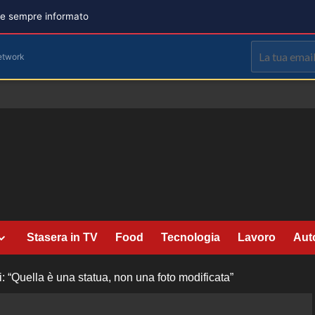
are sempre informato
etwork
Stasera in TV
Food
Tecnologia
Lavoro
Aut
“Quella è una statua, non una foto modificata”