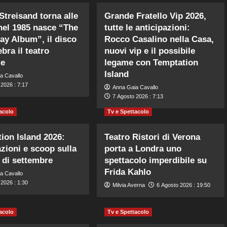
Streisand torna alle
Grande Fratello Vip 2026,
 nel 1985 nasce “The
tutte le anticipazioni:
y Album”, il disco
Rocco Casalino nella Casa,
bra il teatro
nuovi vip e il possibile
le
legame con Temptation
Island
a Cavallo
2026 : 7:17
Anna Gaia Cavallo
7 Agosto 2026 : 7:13
acolo
Tv e Spettacolo
ion Island 2026:
Teatro Ristori di Verona
azioni e scoop sulla
porta a Londra uno
 di settembre
spettacolo imperdibile su
Frida Kahlo
a Cavallo
2026 : 1:30
Milvia Averna
6 Agosto 2026 : 19:50
acolo
Tv e Spettacolo