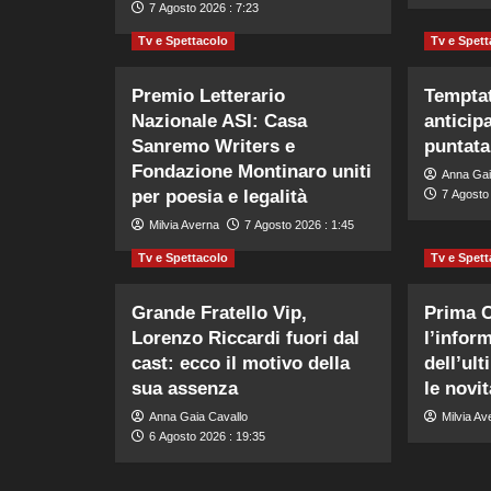
7 Agosto 2026 : 7:23
Tv e Spettacolo
Tv e Spett
Premio Letterario
Temptat
Nazionale ASI: Casa
anticip
Sanremo Writers e
puntata
Fondazione Montinaro uniti
Anna Gai
per poesia e legalità
7 Agosto 
Milvia Averna
7 Agosto 2026 : 1:45
Tv e Spettacolo
Tv e Spett
Grande Fratello Vip,
Prima 
Lorenzo Riccardi fuori dal
l’infor
cast: ecco il motivo della
dell’ul
sua assenza
le novi
Anna Gaia Cavallo
Milvia Av
6 Agosto 2026 : 19:35