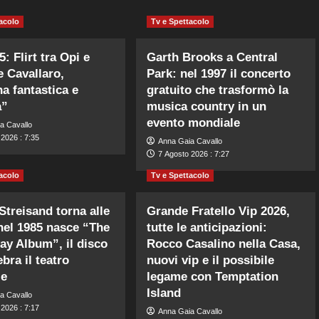
acolo
Tv e Spettacolo
: Flirt tra Opi e
Garth Brooks a Central
e Cavallaro,
Park: nel 1997 il concerto
a fantastica e
gratuito che trasformò la
a”
musica country in un
evento mondiale
a Cavallo
2026 : 7:35
Anna Gaia Cavallo
7 Agosto 2026 : 7:27
acolo
Tv e Spettacolo
Streisand torna alle
Grande Fratello Vip 2026,
 nel 1985 nasce “The
tutte le anticipazioni:
y Album”, il disco
Rocco Casalino nella Casa,
bra il teatro
nuovi vip e il possibile
le
legame con Temptation
Island
a Cavallo
2026 : 7:17
Anna Gaia Cavallo