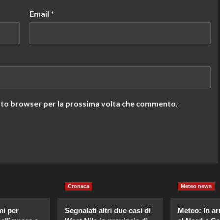
Email
*
uesto browser per la prossima volta che commento.
Cronaca
Meteo news
mi per
Segnalati altri due casi di
Meteo: In ar