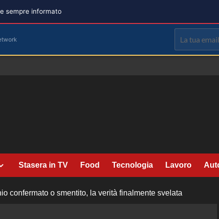
are sempre informato
etwork
Stasera in TV
Food
Tecnologia
Lavoro
Aut
 confermato o smentito, la verità finalmente svelata