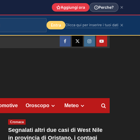
Aggiungi ora
Perche?
Entra
Clicca qui per inserire i tuoi dati
Facebook
Twitter
Instagram
YouTube
omotive
Oroscopo
Meteo
Cronaca
Segnalati altri due casi di West Nile
in provincia di Oristano, i contagi