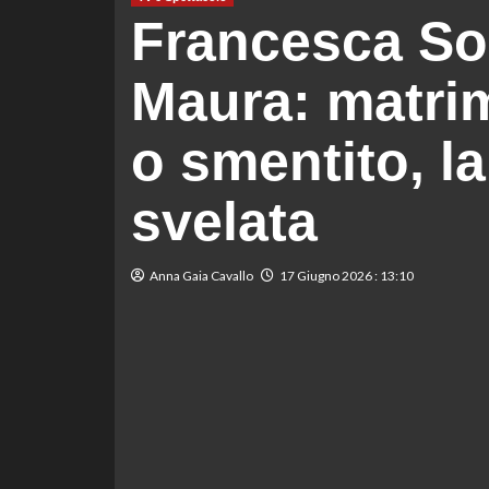
Francesca So
Maura: matri
o smentito, la
svelata
Anna Gaia Cavallo
17 Giugno 2026 : 13:10