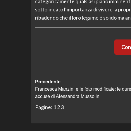
categoricamente qualsiasi piano imminente
sottolineato l’importanza di vivere la propr
ribadendo che il loro legame è solido ma an
Cont
Navigazione
Precedente:
Francesca Manzini e le foto modificate: le dur
articolo
accuse di Alessandra Mussolini
Pagine:
1
2
3