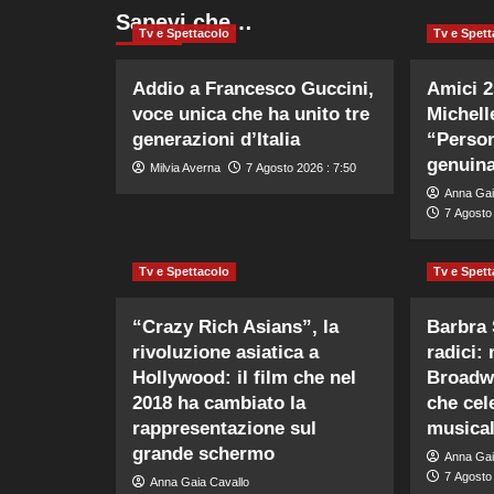
Sapevi che…
Tv e Spettacolo
Tv e Spett
Addio a Francesco Guccini,
Amici 25
voce unica che ha unito tre
Michell
generazioni d’Italia
“Person
genuin
Milvia Averna
7 Agosto 2026 : 7:50
Anna Gai
7 Agosto 
Tv e Spettacolo
Tv e Spett
“Crazy Rich Asians”, la
Barbra 
rivoluzione asiatica a
radici:
Hollywood: il film che nel
Broadwa
2018 ha cambiato la
che cele
rappresentazione sul
musica
grande schermo
Anna Gai
7 Agosto 
Anna Gaia Cavallo