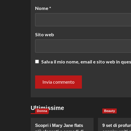
Nome
*
Sito web
Salva il mio nome, email e sito web in q
Ultimissime
Donna
Beauty
Scopri i Mary Jane flats
9 set di profu