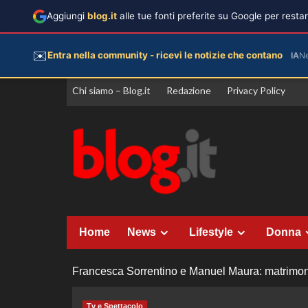
Aggiungi
blog.it
alle tue fonti preferite su Google per rest
✉️
Entra nella community - ricevi le notizie che contano
IA
N
Vai
Chi siamo – Blog.it
Redazione
Privacy Policy
al
contenuto
Home
News
Lifestyle
Donna
Francesca Sorrentino e Manuel Maura: matrimonio
Tv e Spettacolo