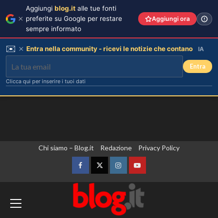
Aggiungi
blog.it
alle tue fonti
preferite su Google per restare
Aggiungi ora
sempre informato
✉️
Entra nella community - ricevi le notizie che contano
IA
Entra
Clicca qui per inserire i tuoi dati
Vai
Chi siamo – Blog.it
Redazione
Privacy Policy
al
contenuto
Facebook
Twitter
Instagram
YouTube