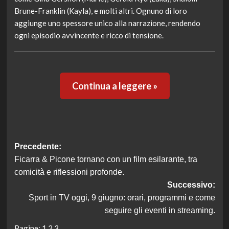
Brune-Franklin (Kayla), e molti altri. Ognuno di loro
aggiunge uno spessore unico alla narrazione, rendendo
ogni episodio avvincente e ricco di tensione.
Continua a leggere »
Navigazione
Precedente:
Ficarra & Picone tornano con un film esilarante, tra
articolo
comicità e riflessioni profonde.
Successivo:
Sport in TV oggi, 9 giugno: orari, programmi e come
seguire gli eventi in streaming.
Pagine:
1
2
3