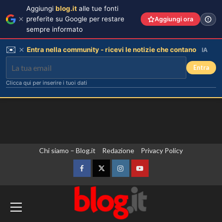
Aggiungi
blog.it
alle tue fonti
preferite su Google per restare
Aggiungi ora
sempre informato
✉️
Entra nella community - ricevi le notizie che contano
IA
Entra
Clicca qui per inserire i tuoi dati
Vai
Chi siamo – Blog.it
Redazione
Privacy Policy
al
contenuto
Facebook
Twitter
Instagram
YouTube