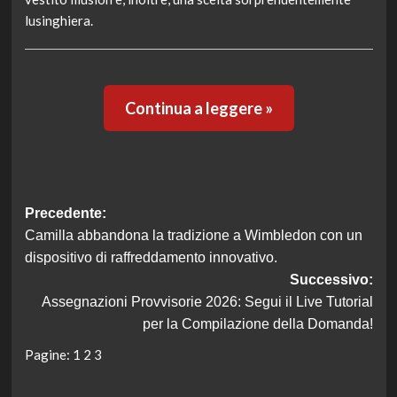
lusinghiera.
Continua a leggere »
Navigazione
Precedente:
Camilla abbandona la tradizione a Wimbledon con un
articolo
dispositivo di raffreddamento innovativo.
Successivo:
Assegnazioni Provvisorie 2026: Segui il Live Tutorial
per la Compilazione della Domanda!
Pagine:
1
2
3