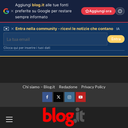
Aggiungi
blog.it
alle tue fonti
preferite su Google per restare
Aggiungi ora
sempre informato
✉️
Entra nella community - ricevi le notizie che contano
IA
Entra
Clicca qui per inserire i tuoi dati
Vai
Chi siamo – Blog.it
Redazione
Privacy Policy
al
contenuto
Facebook
Twitter
Instagram
YouTube