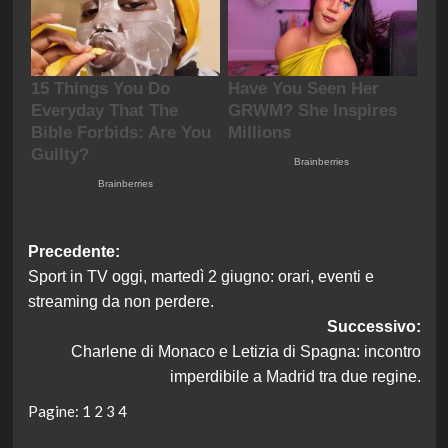
Navigazione
Precedente:
Sport in TV oggi, martedì 2 giugno: orari, eventi e
articolo
streaming da non perdere.
Successivo:
Charlene di Monaco e Letizia di Spagna: incontro
imperdibile a Madrid tra due regine.
Pagine:
1
2
3
4