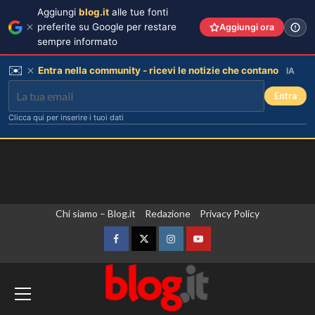
Aggiungi
blog.it
alle tue fonti
preferite su Google per restare
Aggiungi ora
sempre informato
✉️
Entra nella community - ricevi le notizie che contano
IA
Entra
Clicca qui per inserire i tuoi dati
Vai
Chi siamo – Blog.it
Redazione
Privacy Policy
al
contenuto
Facebook
Twitter
Instagram
YouTube