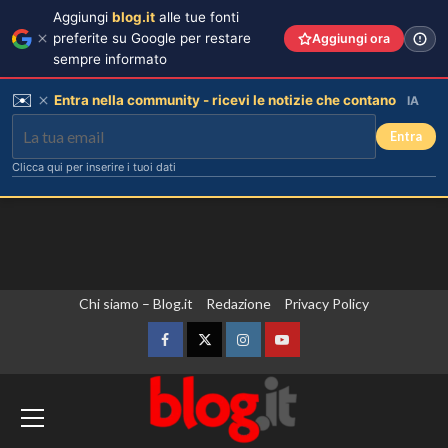
Aggiungi
blog.it
alle tue fonti
preferite su Google per restare
Aggiungi ora
sempre informato
✉️
Entra nella community - ricevi le notizie che contano
IA
Entra
Clicca qui per inserire i tuoi dati
Vai
Chi siamo – Blog.it
Redazione
Privacy Policy
al
contenuto
Facebook
Twitter
Instagram
YouTube