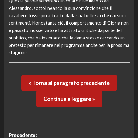
Queste parole sembrano un chiaro riferimento ad
Alessandro, sottolineando la sua convinzione che il
cavaliere fosse più attratto dalla sua bellezza che dai suoi
sentimenti. Nonostante ciò, il comportamento di Gloria non
è passato inosservato e ha attirato critiche da parte del
pubblico, che ha insinuato che la dama stesse cercando un
pretesto per rimanere nel programma anche per la prossima
stagione.
« Torna al paragrafo precedente
Continua a leggere »
Navigazione
Precedente: