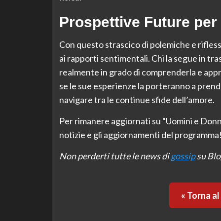
Prospettive Future per 
Con questo strascico di polemiche e riflessi
ai rapporti sentimentali. Chi la segue in t
realmente in grado di comprenderla e apprez
se le sue esperienze la porteranno a prende
navigare tra le continue sfide dell’amore.
Per rimanere aggiornati su “Uomini e Donne
notizie e gli aggiornamenti del programma
Non perderti tutte le news di
gossip
su Blo
« Torna a