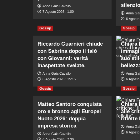
silenzi
Anna Gaia Cavallo
7 Agosto 2026 : 1:00
Anna Gai
6 Agosto
Gossip
Gossip
Riccardo Guarnieri chiude
Chiara 
con Sabrina dopo il falò
immagin
con Giovanni: verità
suo stil
inaspettate svelate.
bellezz
Anna Gaia Cavallo
Anna Gai
6 Agosto 2026 : 15:15
6 Agosto
Gossip
Gossip
Matteo Santoro conquista
Chiara 
oro e bronzo agli Europei
alle cri
Nuoto 2026: doppia
riflette
impresa storica
Anna Gai
6 Agosto 
Anna Gaia Cavallo
6 Agosto 2026 : 7:30