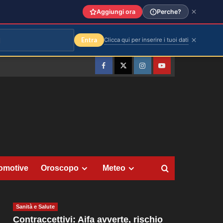
Aggiungi ora
Perche?
Entra
Clicca qui per inserire i tuoi dati
Facebook
Twitter
Instagram
YouTube
omotive
Oroscopo
Meteo
Sanità e Salute
Contraccettivi: Aifa avverte, rischio