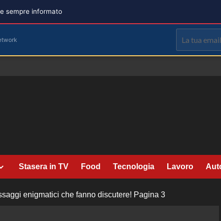
are sempre informato
etwork
Stasera in TV
Food
Tecnologia
Lavoro
Aut
ssaggi enigmatici che fanno discutere!
Pagina 3