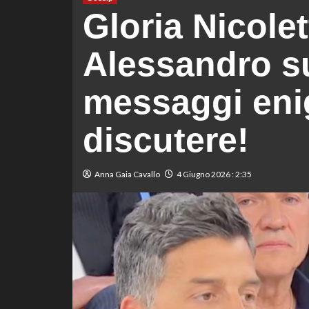
Gloria Nicole
Alessandro su
messaggi eni
discutere!
Anna Gaia Cavallo
4 Giugno 2026 : 2:35