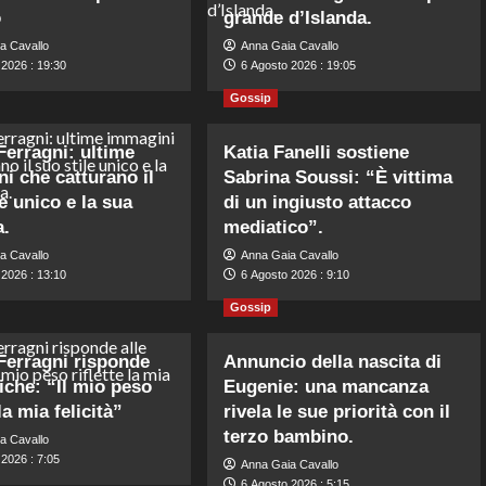
o
grande d’Islanda.
a Cavallo
Anna Gaia Cavallo
 2026 : 19:30
6 Agosto 2026 : 19:05
Gossip
Ferragni: ultime
Katia Fanelli sostiene
i che catturano il
Sabrina Soussi: “È vittima
e unico e la sua
di un ingiusto attacco
a.
mediatico”.
a Cavallo
Anna Gaia Cavallo
 2026 : 13:10
6 Agosto 2026 : 9:10
Gossip
Ferragni risponde
Annuncio della nascita di
tiche: “Il mio peso
Eugenie: una mancanza
 la mia felicità”
rivela le sue priorità con il
terzo bambino.
a Cavallo
2026 : 7:05
Anna Gaia Cavallo
6 Agosto 2026 : 5:15