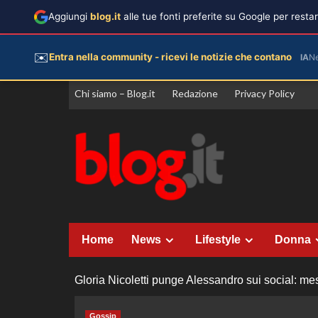
Aggiungi
blog.it
alle tue fonti preferite su Google per rest
✉️
Entra nella community - ricevi le notizie che contano
IA
N
Vai
Chi siamo – Blog.it
Redazione
Privacy Policy
al
contenuto
Home
News
Lifestyle
Donna
Gloria Nicoletti punge Alessandro sui social: me
Gossip