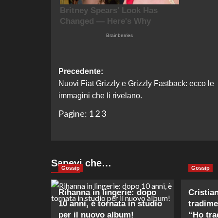
Navigazione
Precedente:
Nuovi Fiat Grizzly e Grizzly Fastback: ecco le
articolo
immagini che li rivelano.
Pagine:
1
2
3
Sapevi che…
Gossip
Gossip
Rihanna in lingerie: dopo
Cristia
10 anni, è tornata in studio
tradime
per il nuovo album!
“Ho tra