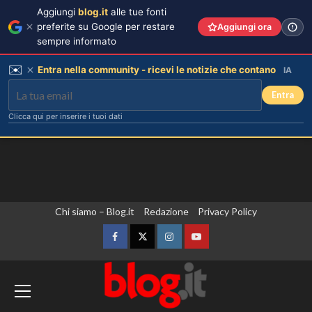
Aggiungi
blog.it
alle tue fonti
preferite su Google per restare
Aggiungi ora
sempre informato
✉️
Entra nella community - ricevi le notizie che contano
IA
Entra
Clicca qui per inserire i tuoi dati
Vai
Chi siamo – Blog.it
Redazione
Privacy Policy
al
contenuto
Facebook
Twitter
Instagram
YouTube