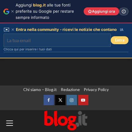
Aggiungi
blog.it
alle tue fonti
preferite su Google per restare
Aggiungi ora
sempre informato
✉️
Entra nella community - ricevi le notizie che contano
IA
Entra
Clicca qui per inserire i tuoi dati
Vai
Chi siamo – Blog.it
Redazione
Privacy Policy
al
contenuto
Facebook
Twitter
Instagram
YouTube