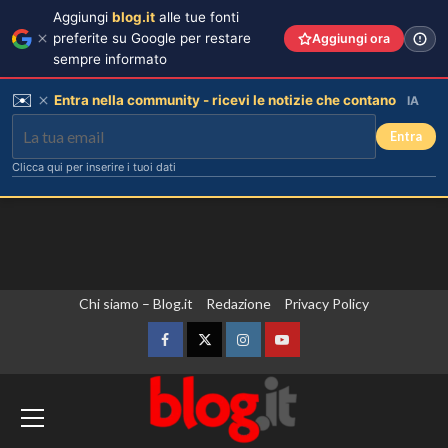
Aggiungi
blog.it
alle tue fonti
preferite su Google per restare
Aggiungi ora
sempre informato
✉️
Entra nella community - ricevi le notizie che contano
IA
Entra
Clicca qui per inserire i tuoi dati
Vai
Chi siamo – Blog.it
Redazione
Privacy Policy
al
contenuto
Facebook
Twitter
Instagram
YouTube