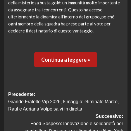
della misteriosa busta gold: un’immunità molto importante
da assegnare tra i concorrenti. Questo ha acceso
ulteriormente la dinamica all’interno del gruppo, poiché
ogni membro della squadra ha preso parte al voto per
decidere il destinatario di questo vantaggio.
Continua a leggere »
Navigazione
Precedente:
Grande Fratello Vip 2026, 8 maggio: eliminato Marco,
articolo
Raul e Adriana Volpe salvi in diretta
Successivo:
Food Sospeso: Innovazione e solidarietà per
combattere l’insicurezza alimentare a New York