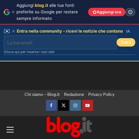
Aggiungi
blog.it
alle tue fonti
preferite su Google per restare
Aggiungi ora
sempre informato
✉️
Entra nella community - ricevi le notizie che contano
IA
Entra
Clicca qui per inserire i tuoi dati
Vai
Chi siamo – Blog.it
Redazione
Privacy Policy
al
contenuto
Facebook
Twitter
Instagram
YouTube