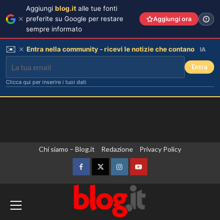
Aggiungi
blog.it
alle tue fonti
preferite su Google per restare
Aggiungi ora
sempre informato
✉️
Entra nella community - ricevi le notizie che contano
IA
Entra
Clicca qui per inserire i tuoi dati
Vai
Chi siamo – Blog.it
Redazione
Privacy Policy
al
contenuto
Facebook
Twitter
Instagram
YouTube