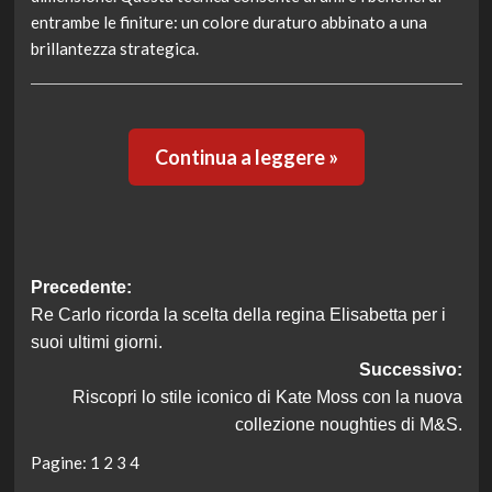
entrambe le finiture: un colore duraturo abbinato a una
brillantezza strategica.
Continua a leggere »
Navigazione
Precedente:
Re Carlo ricorda la scelta della regina Elisabetta per i
articolo
suoi ultimi giorni.
Successivo:
Riscopri lo stile iconico di Kate Moss con la nuova
collezione noughties di M&S.
Pagine:
1
2
3
4