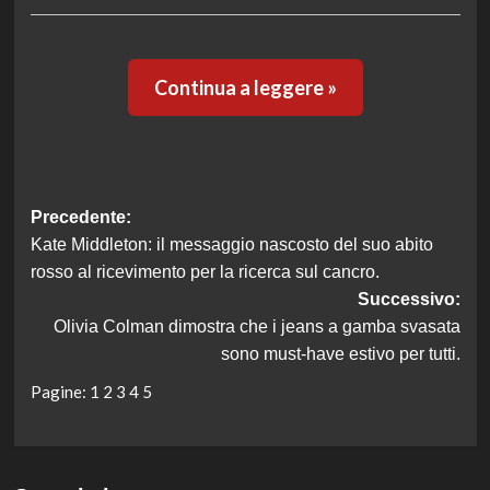
Continua a leggere »
Navigazione
Precedente:
Kate Middleton: il messaggio nascosto del suo abito
articolo
rosso al ricevimento per la ricerca sul cancro.
Successivo:
Olivia Colman dimostra che i jeans a gamba svasata
sono must-have estivo per tutti.
Pagine:
1
2
3
4
5