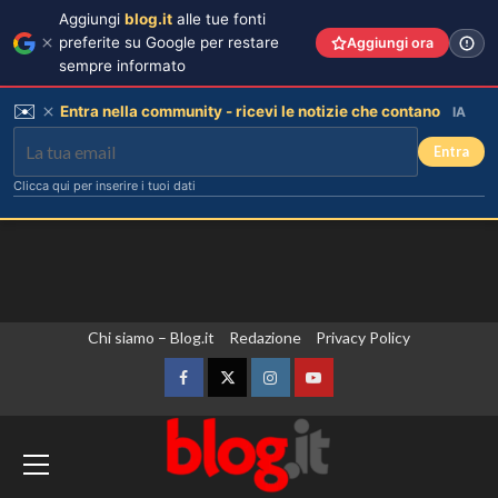
Aggiungi
blog.it
alle tue fonti
preferite su Google per restare
Aggiungi ora
sempre informato
✉️
Entra nella community - ricevi le notizie che contano
IA
Entra
Clicca qui per inserire i tuoi dati
Vai
Chi siamo – Blog.it
Redazione
Privacy Policy
al
contenuto
Facebook
Twitter
Instagram
YouTube