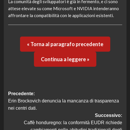
La comunità degli sviluppatori è già in fermento, e ci sono
attese elevate su come Microsoft e NVIDIA intenderanno
affrontare la compatibilità con le applicazioni esistenti.
« Torna al paragrafo precedente
Continua a leggere »
Navigazione
Precedente:
Erin Brockovich denuncia la mancanza di trasparenza
articolo
nei centri dati.
Successivo:
Caffè honduregno: la conformità EUDR richiede
cambiamenti nelle abitudini tradizionali degli