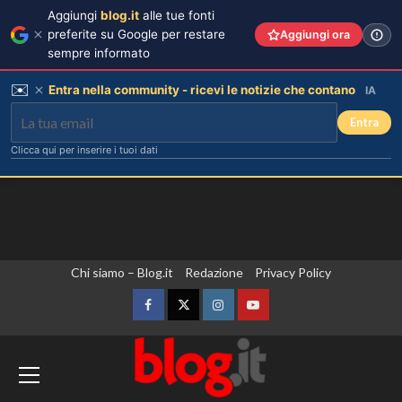
Aggiungi
blog.it
alle tue fonti
preferite su Google per restare
Aggiungi ora
sempre informato
✉️
Entra nella community - ricevi le notizie che contano
IA
Entra
Clicca qui per inserire i tuoi dati
Vai
Chi siamo – Blog.it
Redazione
Privacy Policy
al
contenuto
Facebook
Twitter
Instagram
YouTube