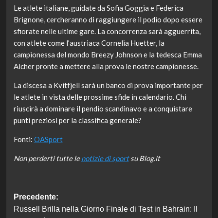
Le atlete italiane, guidate da Sofia Goggia e Federica
Brignone, cercheranno di raggiungere il podio dopo essere
sfiorate nelle ultime gare. La concorrenza sarà agguerrita,
con atlete come l’austriaca Cornelia Huetter, la
campionessa del mondo Breezy Johnson e la tedesca Emma
Aicher pronte a mettere alla prova le nostre campionesse.
La discesa a Kvitfjell sarà un banco di prova importante per
le atlete in vista delle prossime sfide in calendario. Chi
riuscirà a dominare il pendio scandinavo e a conquistare
punti preziosi per la classifica generale?
Fonti:
OASport
Non perderti tutte le
notizie di sport
su Blog.it
Navigazione
Precedente:
Russell Brilla nella Giorno Finale di Test in Bahrain: Il
articolo