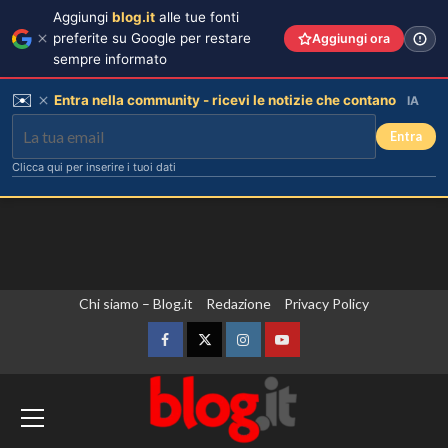
Aggiungi
blog.it
alle tue fonti
preferite su Google per restare
Aggiungi ora
sempre informato
✉️
Entra nella community - ricevi le notizie che contano
IA
Entra
Clicca qui per inserire i tuoi dati
Vai
Chi siamo – Blog.it
Redazione
Privacy Policy
al
contenuto
Facebook
Twitter
Instagram
YouTube