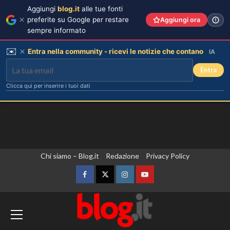
Aggiungi
blog.it
alle tue fonti
preferite su Google per restare
Aggiungi ora
sempre informato
✉️
Entra nella community - ricevi le notizie che contano
IA
Entra
Clicca qui per inserire i tuoi dati
Vai
Chi siamo – Blog.it
Redazione
Privacy Policy
al
contenuto
Facebook
Twitter
Instagram
YouTube