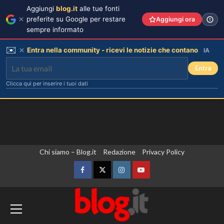
Aggiungi
blog.it
alle tue fonti
preferite su Google per restare
Aggiungi ora
sempre informato
✉️
Entra nella community - ricevi le notizie che contano
IA
Entra
Clicca qui per inserire i tuoi dati
Vai
Chi siamo – Blog.it
Redazione
Privacy Policy
al
contenuto
Facebook
Twitter
Instagram
YouTube