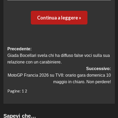
Continua a leggere »
Navigazione
Precedente:
Giada Bocellari svela chi ha diffuso false voci sulla sua
articolo
relazione con un carabiniere.
Successivo:
MotoGP Francia 2026 su TV8: orario gara domenica 10
maggio in chiaro. Non perdere!
Pagine:
1
2
Sapevi che…