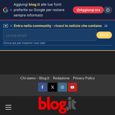
Aggiungi
blog.it
alle tue fonti
preferite su Google per restare
Aggiungi ora
sempre informato
✉️
Entra nella community - ricevi le notizie che contano
IA
Entra
Clicca qui per inserire i tuoi dati
Vai
Chi siamo – Blog.it
Redazione
Privacy Policy
al
contenuto
Facebook
Twitter
Instagram
YouTube