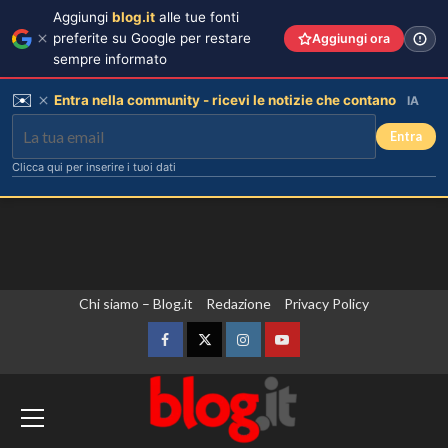
Aggiungi
blog.it
alle tue fonti
preferite su Google per restare
Aggiungi ora
sempre informato
✉️
Entra nella community - ricevi le notizie che contano
IA
Entra
Clicca qui per inserire i tuoi dati
Vai
Chi siamo – Blog.it
Redazione
Privacy Policy
al
contenuto
Facebook
Twitter
Instagram
YouTube