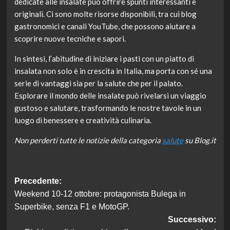
dedicate alle insalate può offrire spunti interessanti e
originali. Ci sono molte risorse disponibili, tra cui blog
gastronomici e canali YouTube, che possono aiutare a
scoprire nuove tecniche e sapori.
In sintesi, l’abitudine di iniziare i pasti con un piatto di
insalata non solo è in crescita in Italia, ma porta con sé una
serie di vantaggi sia per la salute che per il palato.
Esplorare il mondo delle insalate può rivelarsi un viaggio
gustoso e salutare, trasformando le nostre tavole in un
luogo di benessere e creatività culinaria.
Non perderti tutte le notizie della categoria
salute
su Blog.it
Navigazione
Precedente:
Weekend 10-12 ottobre: protagonista Bulega in
articolo
Superbike, senza F1 e MotoGP.
Successivo: