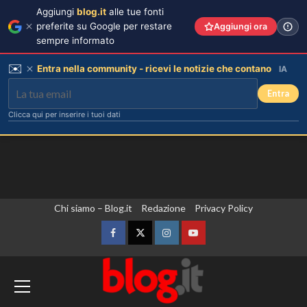
Aggiungi
blog.it
alle tue fonti
preferite su Google per restare
Aggiungi ora
sempre informato
✉️
Entra nella community - ricevi le notizie che contano
IA
Entra
Clicca qui per inserire i tuoi dati
Vai
Chi siamo – Blog.it
Redazione
Privacy Policy
al
contenuto
Facebook
Twitter
Instagram
YouTube