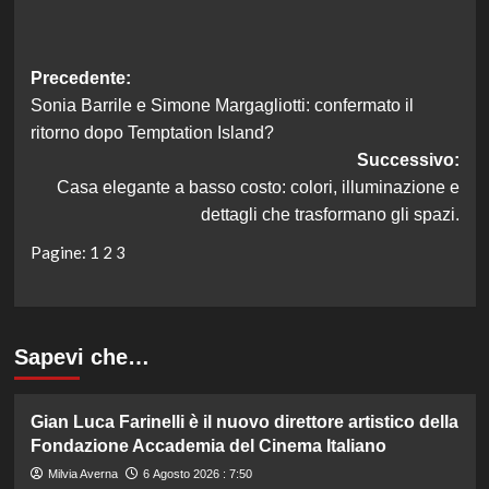
Navigazione
Precedente:
Sonia Barrile e Simone Margagliotti: confermato il
articolo
ritorno dopo Temptation Island?
Successivo:
Casa elegante a basso costo: colori, illuminazione e
dettagli che trasformano gli spazi.
Pagine:
1
2
3
Sapevi che…
Gian Luca Farinelli è il nuovo direttore artistico della
Fondazione Accademia del Cinema Italiano
Milvia Averna
6 Agosto 2026 : 7:50