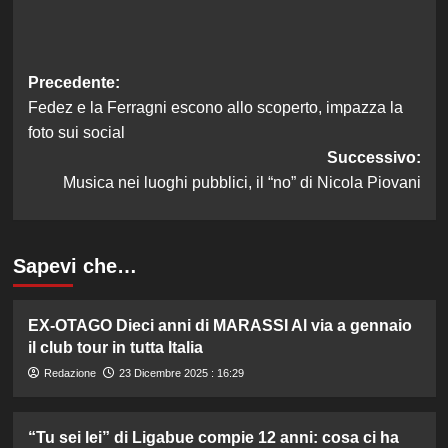
Navigazione
Precedente:
Fedez e la Ferragni escono allo scoperto, impazza la
articolo
foto sui social
Successivo:
Musica nei luoghi pubblici, il “no” di Nicola Piovani
Sapevi che…
EX-OTAGO Dieci anni di MARASSI Al via a gennaio
il club tour in tutta Italia
Redazione
23 Dicembre 2025 : 16:29
“Tu sei lei” di Ligabue compie 12 anni: cosa ci ha