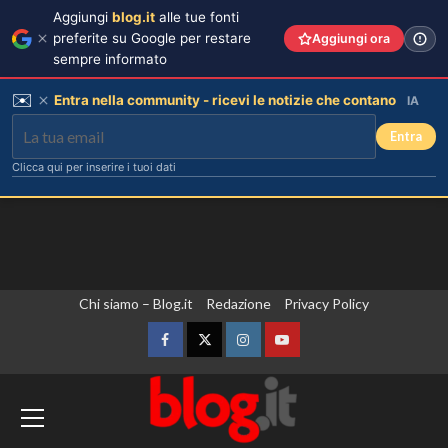
Aggiungi
blog.it
alle tue fonti
preferite su Google per restare
Aggiungi ora
sempre informato
✉️
Entra nella community - ricevi le notizie che contano
IA
Entra
Clicca qui per inserire i tuoi dati
Vai
Chi siamo – Blog.it
Redazione
Privacy Policy
al
contenuto
Facebook
Twitter
Instagram
YouTube