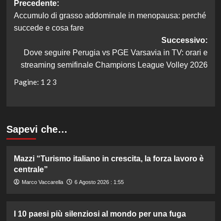
Navigazione
Precedente:
Accumulo di grasso addominale in menopausa: perché
articolo
succede e cosa fare
Successivo:
Dove seguire Perugia vs PGE Varsavia in TV: orari e
streaming semifinale Champions League Volley 2026
Pagine:
1
2
3
Sapevi che…
Mazzi “Turismo italiano in crescita, la forza lavoro è
centrale”
Marco Vaccarella
6 Agosto 2026 : 1:55
I 10 paesi più silenziosi al mondo per una fuga