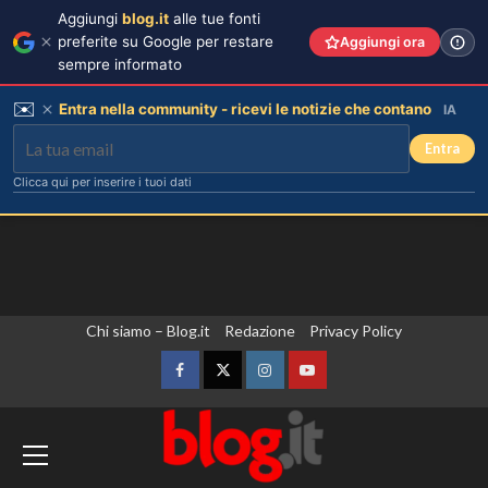
Aggiungi
blog.it
alle tue fonti
preferite su Google per restare
Aggiungi ora
sempre informato
✉️
Entra nella community - ricevi le notizie che contano
IA
Entra
Clicca qui per inserire i tuoi dati
Vai
Chi siamo – Blog.it
Redazione
Privacy Policy
al
contenuto
Facebook
Twitter
Instagram
YouTube