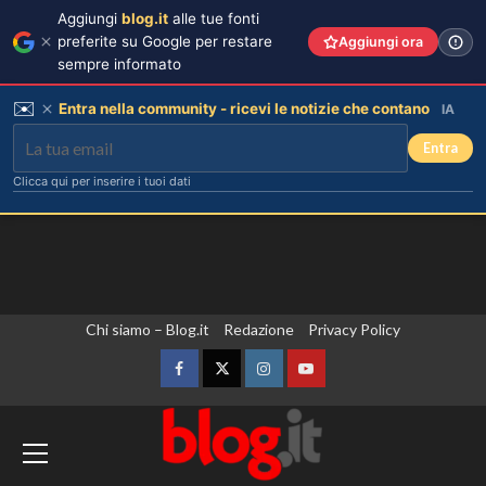
Aggiungi
blog.it
alle tue fonti
preferite su Google per restare
Aggiungi ora
sempre informato
✉️
Entra nella community - ricevi le notizie che contano
IA
Entra
Clicca qui per inserire i tuoi dati
Vai
Chi siamo – Blog.it
Redazione
Privacy Policy
al
contenuto
Facebook
Twitter
Instagram
YouTube