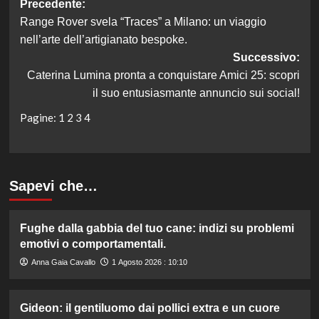
Navigazione
Precedente:
Range Rover svela “Traces” a Milano: un viaggio
articolo
nell’arte dell’artigianato bespoke.
Successivo:
Caterina Lumina pronta a conquistare Amici 25: scopri
il suo entusiasmante annuncio sui social!
Pagine:
1
2
3
4
Sapevi che…
Fughe dalla gabbia del tuo cane: indizi su problemi
emotivi o comportamentali.
Anna Gaia Cavallo
1 Agosto 2026 : 10:10
Gideon: il gentiluomo dai pollici extra e un cuore