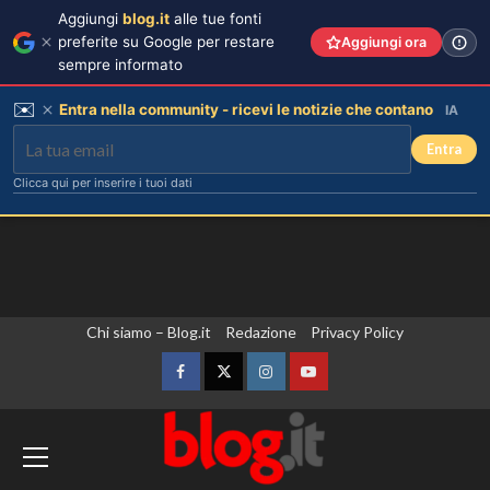
Aggiungi
blog.it
alle tue fonti
preferite su Google per restare
Aggiungi ora
sempre informato
✉️
Entra nella community - ricevi le notizie che contano
IA
Entra
Clicca qui per inserire i tuoi dati
Vai
Chi siamo – Blog.it
Redazione
Privacy Policy
al
contenuto
Facebook
Twitter
Instagram
YouTube