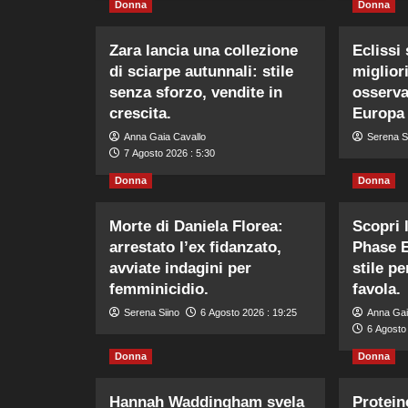
Donna
Donna
Zara lancia una collezione
Eclissi 
di sciarpe autunnali: stile
miglior
senza sforzo, vendite in
osserva
crescita.
Europa e
Anna Gaia Cavallo
Serena S
7 Agosto 2026 : 5:30
Donna
Donna
Morte di Daniela Florea:
Scopri 
arrestato l’ex fidanzato,
Phase E
avviate indagini per
stile p
femminicidio.
favola.
Serena Siino
6 Agosto 2026 : 19:25
Anna Gai
6 Agosto
Donna
Donna
Hannah Waddingham svela
Protein