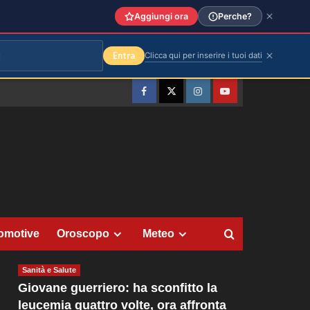
Aggiungi ora
Perche?
Entra
Clicca qui per inserire i tuoi dati
Facebook
Twitter
Instagram
YouTube
omotive
Oroscopo
Meteo
Sanità e Salute
Giovane guerriero: ha sconfitto la
leucemia quattro volte, ora affronta