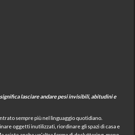
gnifica lasciare andare pesi invisibili, abitudini e
 entrato sempre più nel linguaggio quotidiano.
are oggetti inutilizzati, riordinare gli spazi di casa e
Ma esiste anche un’altra forma di decluttering, meno