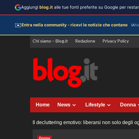
Aggiungi
blog.it
alle tue fonti preferite su Google per rest
✉️
Entra nella community - ricevi le notizie che contano
IA
N
Vai
Chi siamo – Blog.it
Redazione
Privacy Policy
al
contenuto
Home
News
Lifestyle
Donna
Il decluttering emotivo: liberarsi non solo degli og
Donna