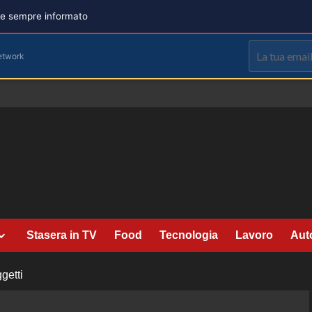
are sempre informato
etwork
Stasera in TV
Food
Tecnologia
Lavoro
Aut
getti