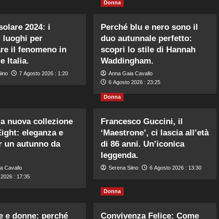
Donna
solare 2024: i
Perché blu e nero sono il
i luoghi per
duo autunnale perfetto:
re il fenomeno in
scopri lo stile di Hannah
 Italia.
Waddingham.
iino
7 Agosto 2026 : 1:20
Anna Gaia Cavallo
6 Agosto 2026 : 23:25
Donna
la nuova collezione
Francesco Guccini, il
ight: eleganza e
‘Maestrone’, ci lascia all’età
er un autunno da
di 86 anni. Un’iconica
leggenda.
a Cavallo
Serena Siino
6 Agosto 2026 : 13:30
 2026 : 17:35
Donna
e e donne: perché
Convivenza Felice: Come