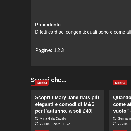
Navigazione
Precedente:
Difetti cardiaci congeniti: quali sono e come aff
articolo
Pagine:
1
2
3
Sapevi che…
Donna
Donna
Scopri i Mary Jane flats più
Quando 
eleganti e comodi di M&S
come af
per l’autunno, a soli £40!
vuoto” 
Anna Gaia Cavallo
Germana
7 Agosto 2026 : 11:35
7 Agosto 