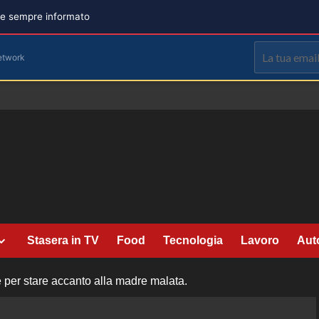
are sempre informato
etwork
Stasera in TV
Food
Tecnologia
Lavoro
Aut
re per stare accanto alla madre malata.