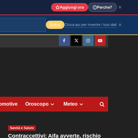
Aggiungi ora
Perche?
Entra
Clicca qui per inserire i tuoi dati
Facebook
Twitter
Instagram
YouTube
omotive
Oroscopo
Meteo
Sanità e Salute
Contraccettivi: Aifa avverte, rischio