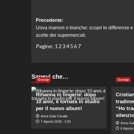
Navigazione
Precedente:
Uova marroni o bianche: scopri le differenze e 
articolo
scelte dei supermercati.
Pagine:
1
2
3
4
5
6
7
Sapevi che…
Gossip
Gossip
Rihanna in lingerie: dopo
Cristia
10 anni, è tornata in studio
tradime
per il nuovo album!
“Ho tra
silenzi
Anna Gaia Cavallo
7 Agosto 2026 : 1:00
Anna Gai
6 Agosto