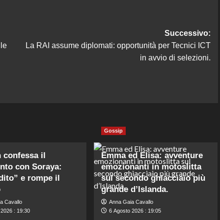
Successivo:
le
La RAI assume diplomati: opportunità per Tecnici ICT
in avvio di selezioni.
Gossip
n confessa il
Emma ed Elisa: avventure
nto con Soraya:
emozionanti in motoslitta
dito” e rompe il
sul secondo ghiacciaio più
o
grande d’Islanda.
a Cavallo
Anna Gaia Cavallo
 2026 : 19:30
6 Agosto 2026 : 19:05