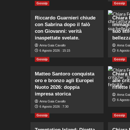
Gossip
Gossip
Riccardo Guarnieri chiude
Chiara 
con Sabrina dopo il falò
immagin
con Giovanni: verità
suo stil
inaspettate svelate.
bellezz
Anna Gaia Cavallo
Anna Gai
6 Agosto 2026 : 15:15
6 Agosto
Gossip
Gossip
Matteo Santoro conquista
Chiara 
oro e bronzo agli Europei
alle cri
Nuoto 2026: doppia
riflette
impresa storica
Anna Gai
6 Agosto 
Anna Gaia Cavallo
6 Agosto 2026 : 7:30
Gossip
Gossip
Temptation Island: Diretta
Chiara 