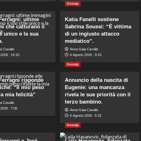
Gossip
Ferragni: ultime
Katia Fanelli sostiene
i che catturano il
Sabrina Soussi: “È vittima
e unico e la sua
di un ingiusto attacco
a.
mediatico”.
a Cavallo
Anna Gaia Cavallo
 2026 : 13:10
6 Agosto 2026 : 9:10
Gossip
Ferragni risponde
Annuncio della nascita di
tiche: “Il mio peso
Eugenie: una mancanza
 la mia felicità”
rivela le sue priorità con il
terzo bambino.
a Cavallo
2026 : 7:05
Anna Gaia Cavallo
6 Agosto 2026 : 5:15
Gossip
Ferragni e Josè
Laila Hasanovic, fidanzata