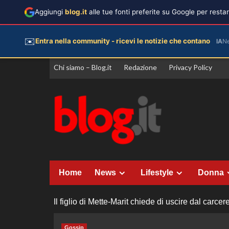
Aggiungi
blog.it
alle tue fonti preferite su Google per rest
✉️
Entra nella community - ricevi le notizie che contano
IA
N
Vai
Chi siamo – Blog.it
Redazione
Privacy Policy
al
contenuto
Home
News
Lifestyle
Donna
Il figlio di Mette-Marit chiede di uscire dal carce
Gossip