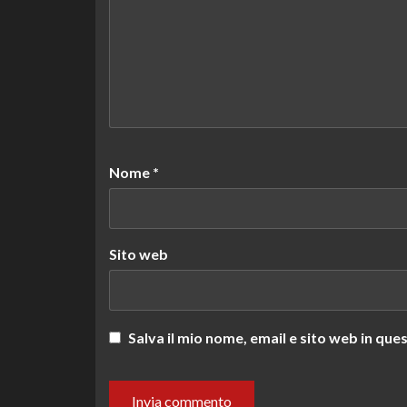
Nome
*
Sito web
Salva il mio nome, email e sito web in q