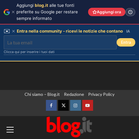
Aggiungi
blog.it
alle tue fonti
preferite su Google per restare
Aggiungi ora
sempre informato
✉️
Entra nella community - ricevi le notizie che contano
IA
Entra
Clicca qui per inserire i tuoi dati
Vai
Chi siamo – Blog.it
Redazione
Privacy Policy
al
contenuto
Facebook
Twitter
Instagram
YouTube