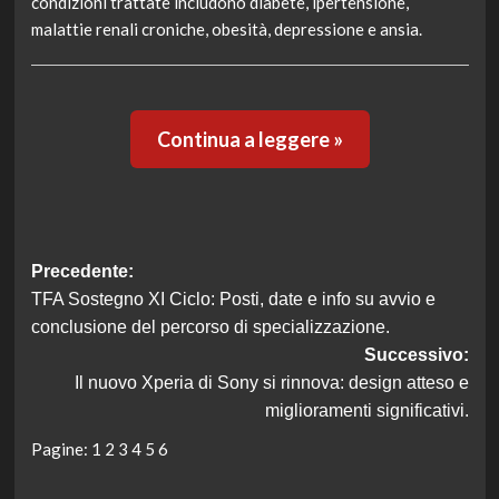
condizioni trattate includono diabete, ipertensione,
malattie renali croniche, obesità, depressione e ansia.
Continua a leggere »
Navigazione
Precedente:
TFA Sostegno XI Ciclo: Posti, date e info su avvio e
articolo
conclusione del percorso di specializzazione.
Successivo:
Il nuovo Xperia di Sony si rinnova: design atteso e
miglioramenti significativi.
Pagine:
1
2
3
4
5
6