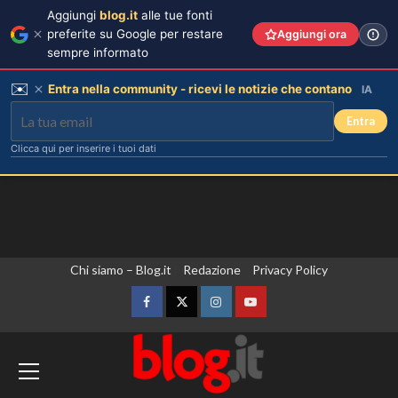
Aggiungi
blog.it
alle tue fonti
preferite su Google per restare
Aggiungi ora
sempre informato
✉️
Entra nella community - ricevi le notizie che contano
IA
Entra
Clicca qui per inserire i tuoi dati
Vai
Chi siamo – Blog.it
Redazione
Privacy Policy
al
contenuto
Facebook
Twitter
Instagram
YouTube