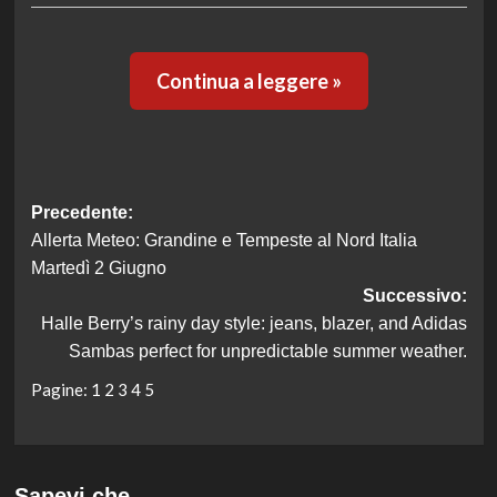
Continua a leggere »
Navigazione
Precedente:
Allerta Meteo: Grandine e Tempeste al Nord Italia
articolo
Martedì 2 Giugno
Successivo:
Halle Berry’s rainy day style: jeans, blazer, and Adidas
Sambas perfect for unpredictable summer weather.
Pagine:
1
2
3
4
5
Sapevi che…