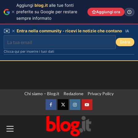
Aggiungi
blog.it
alle tue fonti
preferite su Google per restare
Aggiungi ora
sempre informato
✉️
Entra nella community - ricevi le notizie che contano
IA
Entra
Clicca qui per inserire i tuoi dati
Vai
Chi siamo – Blog.it
Redazione
Privacy Policy
al
contenuto
Facebook
Twitter
Instagram
YouTube