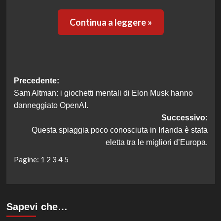
Continua a leggere »
Navigazione
Precedente:
Sam Altman: i giochetti mentali di Elon Musk hanno
articolo
danneggiato OpenAI.
Successivo:
Questa spiaggia poco conosciuta in Irlanda è stata
eletta tra le migliori d’Europa.
Pagine:
1
2
3
4
5
Sapevi che…