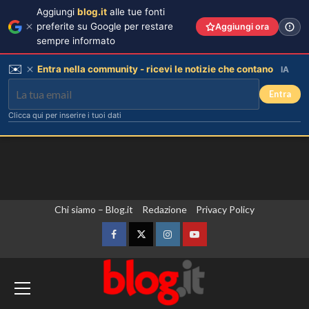
Aggiungi
blog.it
alle tue fonti
preferite su Google per restare
Aggiungi ora
sempre informato
✉️
Entra nella community - ricevi le notizie che contano
IA
Entra
Clicca qui per inserire i tuoi dati
Vai
Chi siamo – Blog.it
Redazione
Privacy Policy
al
contenuto
Facebook
Twitter
Instagram
YouTube