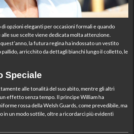
o di opzioni eleganti per occasioni formali e quando
 alle sue scelte viene dedicata molta attenzione.
 quest’anno, la futura regina ha indossato un vestito
llido, arricchito da dettagli bianchi lungo il colletto, le
to Speciale
tamente alle tonalità del suo abito, mentre gli altri
un effetto senza tempo. Il principe William ha
uniforme rossa della Welsh Guards, come prevedibile, ma
 in un modo sottile, oltre a ricordarci più evidenti