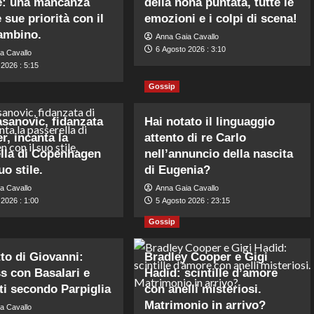
e: una mancanza
della nona puntata, tutte le
e sue priorità con il
emozioni e i colpi di scena!
ambino.
Anna Gaia Cavallo
6 Agosto 2026 : 3:10
a Cavallo
2026 : 5:15
Gossip
asanovic, fidanzata
Hai notato il linguaggio
r, incanta la
attento di re Carlo
lla di Copenhagen
nell’annuncio della nascita
uo stile.
di Eugenia?
a Cavallo
Anna Gaia Cavallo
2026 : 1:00
5 Agosto 2026 : 23:15
Gossip
tto di Giovanni:
Bradley Cooper e Gigi
s con Basalari e
Hadid: scintille d’amore
ti secondo Parpiglia
con anelli misteriosi.
Matrimonio in arrivo?
a Cavallo