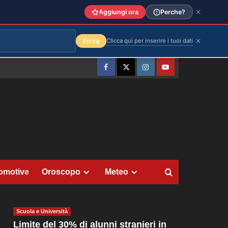
Aggiungi ora
Perche?
Entra
Clicca qui per inserire i tuoi dati
Facebook
Twitter
Instagram
YouTube
omotive
Oroscopo
Meteo
Scuola e Università
Limite del 30% di alunni stranieri in