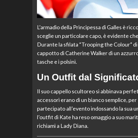
L’armadio della Principessa di Galles è ricc
sceglie un particolare capo, è evidente che
Durante la sfilata “Trooping the Colour” di
cappotto di Catherine Walker di un azzurro pa
tasche e i polsini.
Un Outfit dal Significa
Il suo cappello scultoreo si abbinava perfet
accessori erano di un bianco semplice, per 
partecipato all’evento indossando la sua 
l’outfit di Kate ha reso omaggio a suo marito
richiami a Lady Diana.