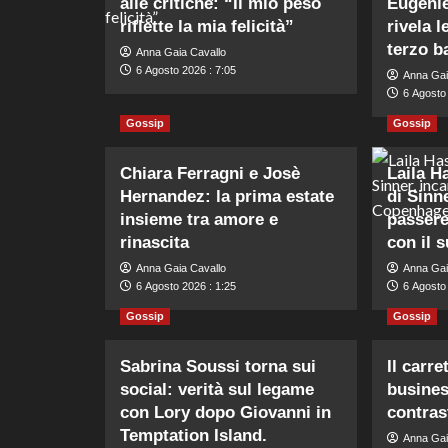
alle critiche: “Il mio peso
Eugeni
riflette la mia felicità”
rivela l
terzo b
Anna Gaia Cavallo
6 Agosto 2026 : 7:05
Anna Gai
6 Agosto 
Gossip
Gossip
Chiara Ferragni e Josè
Laila H
Hernandez: la prima estate
di Sinne
insieme tra amore e
passere
rinascita
con il s
Anna Gaia Cavallo
Anna Gai
6 Agosto 2026 : 1:25
6 Agosto 
Gossip
Gossip
Sabrina Soussi torna sui
Il carre
social: verità sul legame
busines
con Lory dopo Giovanni in
contras
Temptation Island.
Anna Gai