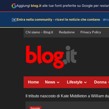
Aggiungi
blog.it
alle tue fonti preferite su Google per rest
✉️
Entra nella community - ricevi le notizie che contano
IA
N
Vai
Chi siamo – Blog.it
Redazione
Privacy Policy
al
contenuto
Home
News
Lifestyle
Donna
Il tributo nascosto di Kate Middleton a William du
Gossip