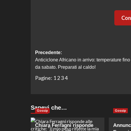
Cont
Navigazione
Precedente:
Anticiclone Africano in arrivo: temperature fin
articolo
da sabato. Preparati al caldo!
Pagine:
1
2
3
4
Sapevi che…
Gossip
Gossip
Chiara Ferragni risponde
Annunci