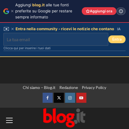
Aggiungi
blog.it
alle tue fonti
preferite su Google per restare
Aggiungi ora
sempre informato
✉️
Entra nella community - ricevi le notizie che contano
IA
Entra
Clicca qui per inserire i tuoi dati
Vai
Chi siamo – Blog.it
Redazione
Privacy Policy
al
contenuto
Facebook
Twitter
Instagram
YouTube