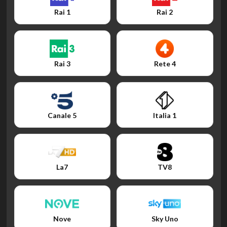
Rai 1
Rai 2
Rai 3
Rete 4
Canale 5
Italia 1
La7
TV8
Nove
Sky Uno