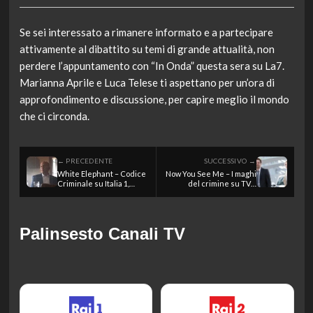
Se sei interessato a rimanere informato e a partecipare
attivamente al dibattito su temi di grande attualità, non
perdere l’appuntamento con “In Onda” questa sera su La7.
Marianna Aprile e Luca Telese ti aspettano per un’ora di
approfondimento e discussione, per capire meglio il mondo
che ci circonda.
← PRECEDENTE
SUCCESSIVO →
White Elephant – Codice
Now You See Me – I maghi
Criminale su Italia 1,
del crimine su TV8,
Stasera in TV del 8 luglio
Stasera in TV del 8 luglio
2026
2026
Palinsesto Canali TV