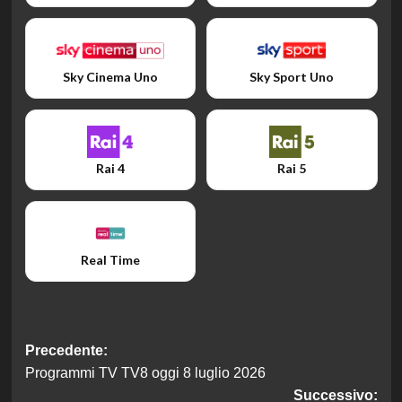
Sky Cinema Uno
Sky Sport Uno
Rai 4
Rai 5
Real Time
Navigazione
Precedente:
Programmi TV TV8 oggi 8 luglio 2026
articolo
Successivo: