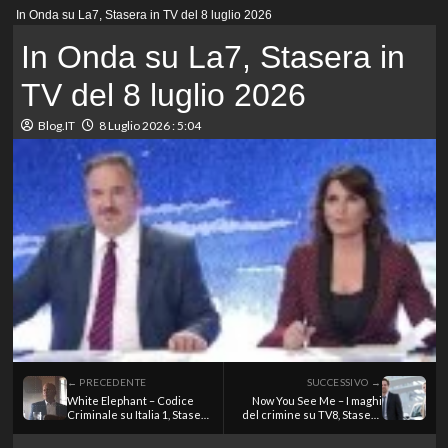
Menu
In Onda su La7, Stasera in TV del 8 luglio 2026
principale
In Onda su La7, Stasera in
TV del 8 luglio 2026
Blog.IT
8 Luglio 2026 : 5:04
← PRECEDENTE
SUCCESSIVO →
White Elephant – Codice
Now You See Me – I maghi
Criminale su Italia 1, Stasera
del crimine su TV8, Stasera
in TV del 8 luglio 2026
in TV del 8 luglio 2026