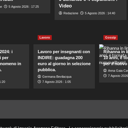
Video
ne
5 Agosto 2026 : 17:25
Redazione
5 Agosto 2026 : 14:40
Lavoro
Gossip
2024: i
Lavoro per insegnanti con
Rihanna in l
i per
INDIRE: guadagna 200
10 anni, è to
fenomeno in
euro al giorno in selezione
per il nuovo
.
pubblica.
Anna Gaia Cav
7 Agosto 2026 
Germana Bevilacqua
1:20
7 Agosto 2026 : 1:05
etwork di Ignazio Aragona Editore - La concessionaria pubblicitari