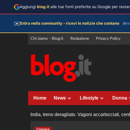
Aggiungi
blog.it
alle tue fonti preferite su Google per rest
✉️
Entra nella community - ricevi le notizie che contano
IA
N
Vai
Chi siamo – Blog.it
Redazione
Privacy Policy
al
contenuto
Home
News
Lifestyle
Donna
India, treno deragliato. Vagoni accartocciati, cen
Cronaca