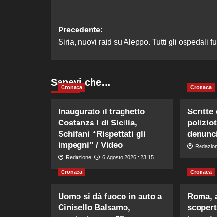
Navigazione
Precedente:
Siria, nuovi raid su Aleppo. Tutti gli ospedali f
articolo
Sapevi che…
Cronaca
Cronaca
Inaugurato il traghetto
Scritte
Costanza I di Sicilia,
poliziot
Schifani “Rispettati gli
denunci
impegni” / Video
Redazio
Redazione
6 Agosto 2026 : 23:15
Cronaca
Cronaca
Uomo si dà fuoco in auto a
Roma, a
Cinisello Balsamo,
scopert