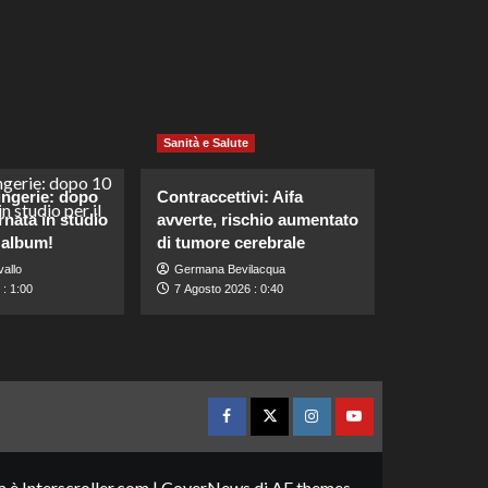
Sanità e Salute
ingerie: dopo
Contraccettivi: Aifa
rnata in studio
avverte, rischio aumentato
 album!
di tumore cerebrale
allo
Germana Bevilacqua
: 1:00
7 Agosto 2026 : 0:40
Facebook
Twitter
Instagram
YouTube
a è Interscroller.com
|
CoverNews
di AF themes.