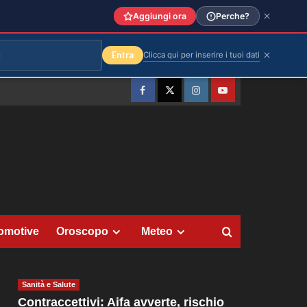
Aggiungi ora
Perche?
Entra
Clicca qui per inserire i tuoi dati
Facebook
Twitter
Instagram
YouTube
omotive
Oroscopo
Meteo
Sanità e Salute
Contraccettivi: Aifa avverte, rischio