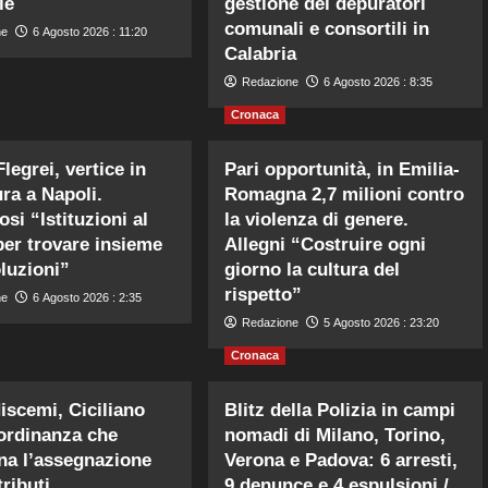
le
gestione dei depuratori
comunali e consortili in
ne
6 Agosto 2026 : 11:20
Calabria
Redazione
6 Agosto 2026 : 8:35
Cronaca
legrei, vertice in
Pari opportunità, in Emilia-
ura a Napoli.
Romagna 2,7 milioni contro
si “Istituzioni al
la violenza di genere.
per trovare insieme
Allegni “Costruire ogni
oluzioni”
giorno la cultura del
rispetto”
ne
6 Agosto 2026 : 2:35
Redazione
5 Agosto 2026 : 23:20
Cronaca
iscemi, Ciciliano
Blitz della Polizia in campi
’ordinanza che
nomadi di Milano, Torino,
ina l’assegnazione
Verona e Padova: 6 arresti,
ributi
9 denunce e 4 espulsioni /