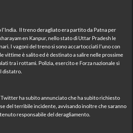
 l’India. Il treno deragliato era partito da Patna per
Pukharayam en Kanpur, nello stato di Uttar Pradesh le
nari. I vagoni del treno si sono accartocciati l’uno con
lle vittime è salito ed è destinato a salire nelle prossime
ti tra i rottami. Polizia, esercito e Forza nazionale si
l distatro.
 Twitter ha subito annunciato che ha subito richiesto
se del terribile incidente, avvisando inoltre che saranno
ritenuto responsabile del deragliamento.