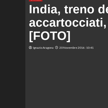
India, treno d
accartocciati,
[FOTO]
Ignazio Aragona
20 Novembre 2016 : 10:41