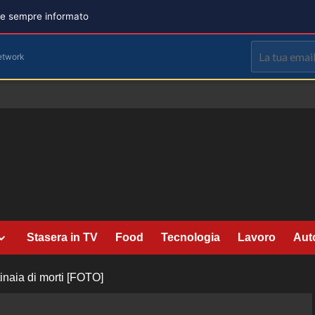
are sempre informato
etwork
Stasera in TV
Food
Tecnologia
Lavoro
Aut
tinaia di morti [FOTO]