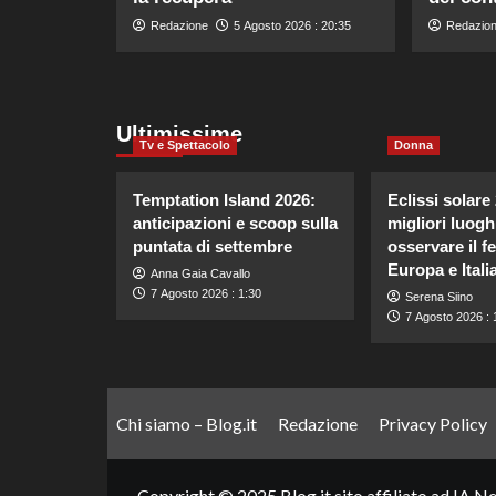
Redazione
5 Agosto 2026 : 20:35
Redazio
Ultimissime
Tv e Spettacolo
Donna
Temptation Island 2026:
Eclissi solare 
anticipazioni e scoop sulla
migliori luogh
puntata di settembre
osservare il 
Europa e Italia
Anna Gaia Cavallo
7 Agosto 2026 : 1:30
Serena Siino
7 Agosto 2026 : 
Chi siamo – Blog.it
Redazione
Privacy Policy
Copyright © 2025 Blog.it sito affiliato ad IA N