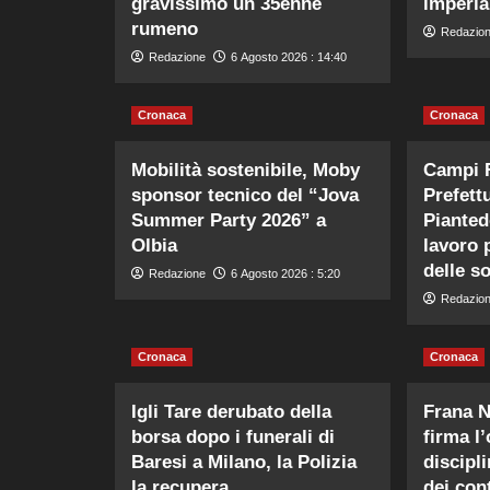
gravissimo un 35enne
imperia
rumeno
Redazio
Redazione
6 Agosto 2026 : 14:40
Cronaca
Cronaca
Mobilità sostenibile, Moby
Campi F
sponsor tecnico del “Jova
Prefett
Summer Party 2026” a
Piantedo
Olbia
lavoro 
delle s
Redazione
6 Agosto 2026 : 5:20
Redazio
Cronaca
Cronaca
Igli Tare derubato della
Frana N
borsa dopo i funerali di
firma l
Baresi a Milano, la Polizia
discipl
la recupera
dei cont