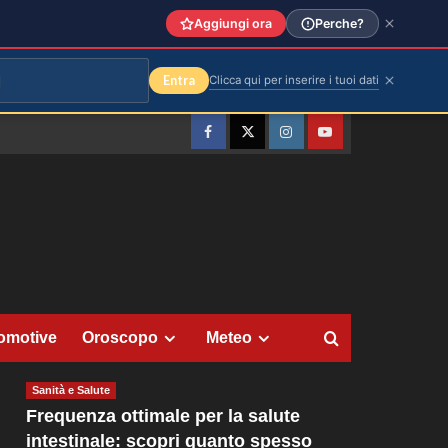
Aggiungi ora
Perche?
Entra
Clicca qui per inserire i tuoi dati
Facebook
Twitter
Instagram
YouTube
omotive
Oroscopo
Meteo
Sanità e Salute
Frequenza ottimale per la salute
intestinale: scopri quanto spesso