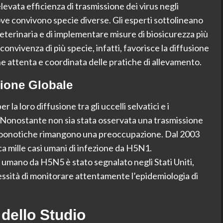
elevata efficienza di trasmissione dei virus negli
 dove convivono specie diverse. Gli esperti sottolineano
veterinaria e di implementare misure di biosicurezza più
 convivenza di più specie, infatti, favorisce la diffusione
e attenta e coordinata delle pratiche di allevamento.
zione Globale
a loro diffusione tra gli uccelli selvatici e i
 Nonostante non sia stata osservata una trasmissione
i zoonotiche rimangono una preoccupazione. Dal 2003
irca mille casi umani di infezione da H5N1.
umano da H5N5 è stato segnalato negli Stati Uniti,
essità di monitorare attentamente l’epidemiologia di
 dello Studio