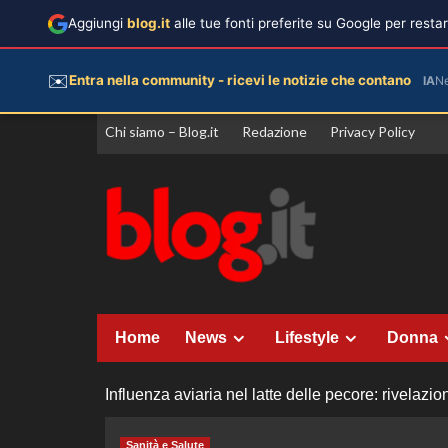
Aggiungi
blog.it
alle tue fonti preferite su Google per rest
✉️
Entra nella community - ricevi le notizie che contano
IA
N
Vai
Chi siamo – Blog.it
Redazione
Privacy Policy
al
contenuto
Home
News
Lifestyle
Donna
Influenza aviaria nel latte delle pecore: rivelazi
Sanità e Salute