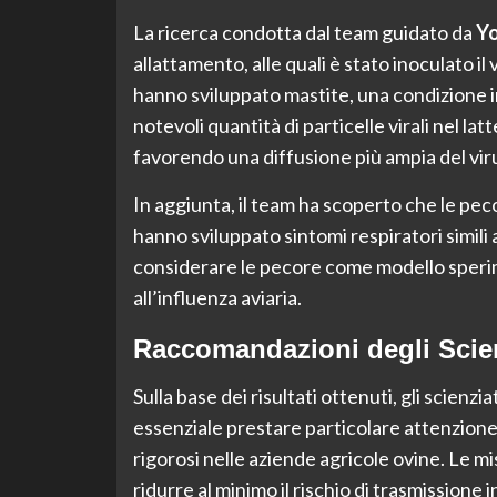
La ricerca condotta dal team guidato da
Yo
allattamento, alle quali è stato inoculato i
hanno sviluppato mastite, una condizione 
notevoli quantità di particelle virali nel lat
favorendo una diffusione più ampia del viru
In aggiunta, il team ha scoperto che le peco
hanno sviluppato sintomi respiratori simili 
considerare le pecore come modello sperimen
all’influenza aviaria.
Raccomandazioni degli Scien
Sulla base dei risultati ottenuti, gli scie
essenziale prestare particolare attenzione
rigorosi nelle aziende agricole ovine. Le 
ridurre al minimo il rischio di trasmissione i