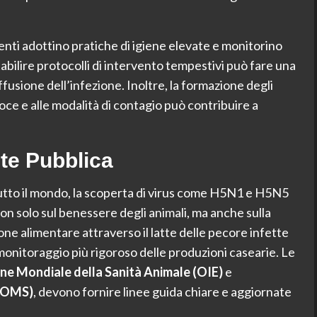
enti adottino pratiche di igiene elevate e monitorino
abilire protocolli di intervento tempestivi può fare una
ffusione dell’infezione. Inoltre, la formazione degli
coce e alle modalità di contagio può contribuire a
ute Pubblica
tutto il mondo, la scoperta di virus come H5N1 e H5N5
non solo sul benessere degli animali, ma anche sulla
one alimentare attraverso il latte delle pecore infette
 monitoraggio più rigoroso delle produzioni casearie. Le
ne Mondiale della Sanità Animale (OIE)
e
 (OMS)
, devono fornire linee guida chiare e aggiornate