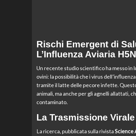
Rischi Emergent di Salu
L’Influenza Aviaria H5
Un recente studio scientifico ha messo in l
ovini: la possibilità che i virus dell’infl
tramite il latte delle pecore infette. Que
animali, ma anche per gli agnelli allattati, 
contaminato.
La Trasmissione Virale
La ricerca, pubblicata sulla rivista
Science