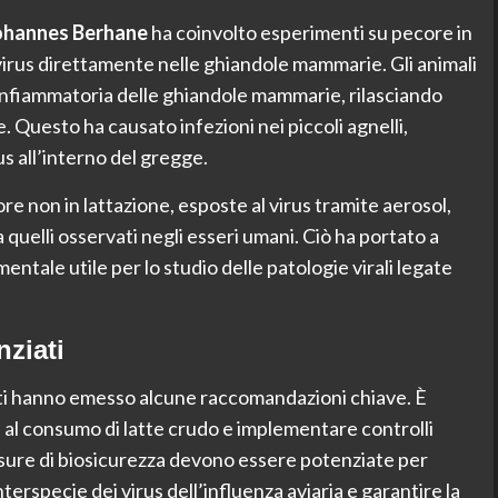
hannes Berhane
ha coinvolto esperimenti su pecore in
l virus direttamente nelle ghiandole mammarie. Gli animali
infiammatoria delle ghiandole mammarie, rilasciando
te. Questo ha causato infezioni nei piccoli agnelli,
s all’interno del gregge.
re non in lattazione, esposte al virus tramite aerosol,
a quelli osservati negli esseri umani. Ciò ha portato a
tale utile per lo studio delle patologie virali legate
ziati
nziati hanno emesso alcune raccomandazioni chiave. È
 al consumo di latte crudo e implementare controlli
misure di biosicurezza devono essere potenziate per
nterspecie dei virus dell’influenza aviaria e garantire la