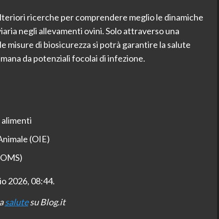
lteriori ricerche per comprendere meglio le dinamiche
iaria negli allevamenti ovini. Solo attraverso una
e misure di biosicurezza si potrà garantire la salute
mana da potenziali focolai di infezione.
 alimenti
Animale (OIE)
 (OMS)
o 2026, 08:44.
ia
salute
su Blog.it