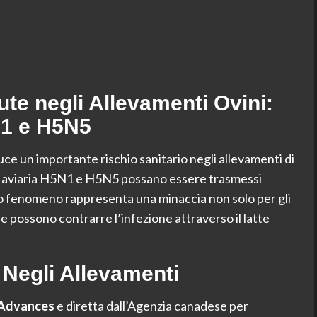
te negli Allevamenti Ovini:
N1 e H5N5
uce un importante rischio sanitario negli allevamenti di
uenza aviaria H5N1 e H5N5 possano essere trasmessi
sto fenomeno rappresenta una minaccia non solo per gli
che possono contrarre l’infezione attraverso il latte
 Negli Allevamenti
 Advances
e diretta dall’Agenzia canadese per