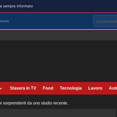
are sempre informato
etwork
Stasera in TV
Food
Tecnologia
Lavoro
Aut
oni sorprendenti da uno studio recente.